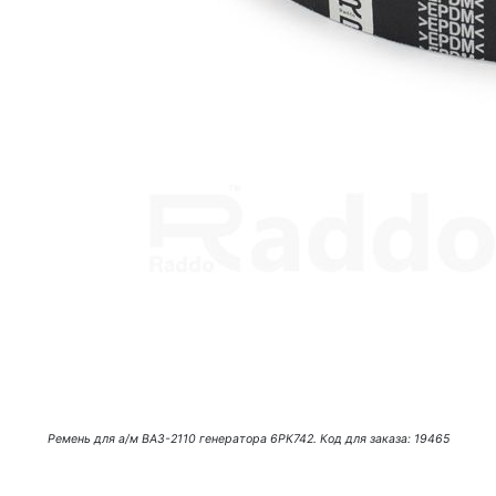
Ремень для а/м ВАЗ-2110 генератора 6РК742. Код для заказа: 19465