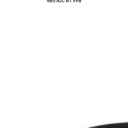
без А/С и ГУРа