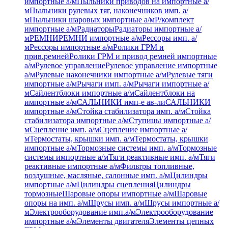
импортные а/м
Пыльники приводов на импортные а/
м
Пыльники рулевых тяг, наконечников имп. а/
м
Пыльники шаровых импортные а/м
Р/комплект
импортные а/м
Радиаторы
Радиаторы импортные а/
м
РЕМНИ
РЕМНИ импортные а/м
Рессоры имп. а/
м
Рессоры импортные а/м
Ролики ГРМ и
прив.ремней
Ролики ГРМ и привод ремней импортные
а/м
Рулевое управление
Рулевое управление импортные
а/м
Рулевые наконечники импортные а/м
Рулевые тяги
импортные а/м
Рычаги имп. а/м
Рычаги импортные а/
м
Сайлентблоки импортные а/м
Сайлентблоки на
импортные а/м
САЛЬНИКИ имп-е ав-ли
САЛЬНИКИ
импортные а/м
Стойка стабилизатора имп. а/м
Стойка
стабилизатора импортные а/м
Ступицы импортные а/
м
Сцепление имп. а/м
Сцепление импортные а/
м
Термостаты, крышки имп. а/м
Термостаты, крышки
импортные а/м
Тормозные системы имп. а/м
Тормозные
системы импортные а/м
Тяги реактивные имп. а/м
Тяги
реактивные импортные а/м
Фильтры топливные,
воздушные, масляные, салонные имп. а/м
Цилиндры
импортные а/м
Цилиндры сцепления
Цилиндры
тормозные
Шаровые опоры импортные а/м
Шаровые
опоры на имп. а/м
Шрусы имп. а/м
Шрусы импортные а/
м
Электрооборудование имп.а/м
Электрооборудование
импортные а/м
Элементы двигателя
Элементы цепных