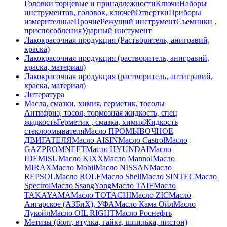
Головки торцевые и принадлежности
Ключи
Наборы
инструментов, головок, ключей
Отвертки
Приборы
измерителные
Прочие
Режущий инструмент
Съемники ,
приспособления
Ударный инстумент
Лакокрасочная продукция (Растворитель, анигравий,
краска)
Лакокрасочная продукция (растворитель, анигравий,
краска, материал)
Лакокрасочная продукция (растворитель, антигравий,
краска, материал)
Литература
Масла, смазки, химия, герметик, тосолы
Антифриз, тосол, тормозная жидкость, спец
жидкость
Герметик , смазка, химия
Жидкость
стеклоомывателя
Масло ПРОМЫВОЧНОЕ
ДВИГАТЕЛЯ
Масло AISIN
Масло Castrol
Масло
GAZPROMNEFT
Масло HYUNDAI
Масло
IDEMISU
Масло KIXX
Масло Mannol
Масло
MIRAX
Масло Mobil
Масло NISSAN
Масло
REPSOL
Масло ROLF
Масло Shell
Масло SINTEC
Масло
Spectrol
Масло SsangYong
Масло TAIF
Масло
TAKAYAMA
Масло TOTACHI
Масло ZIC
Масло
Ангарское (АЗБиХ), УФА
Масло Кама Ойл
Масло
Лукойл
Масло ОIL RIGHT
Масло Роснефть
Метизы (болт, втулка, гайка, шпилька, пистон)