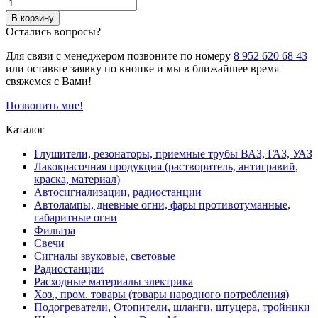
В корзину
Остались вопросы?
Для связи с менеджером позвоните по номеру
8 952 620 68 43
или оставьте заявку по кнопке и мы в ближайшее время
свяжемся с Вами!
Позвонить мне!
Каталог
Глушители, резонаторы, приемные трубы ВАЗ, ГАЗ, УАЗ
Лакокрасочная продукция (растворитель, антигравий,
краска, материал)
Автосигнализации, радиостанции
Автолампы, дневные огни, фары противотуманные,
габаритные огни
Фильтра
Свечи
Сигналы звуковые, световые
Радиостанции
Расходные материалы электрика
Хоз., пром. товары (товары народного потребления)
Подогреватели, Отопители, шланги, штуцера, тройники