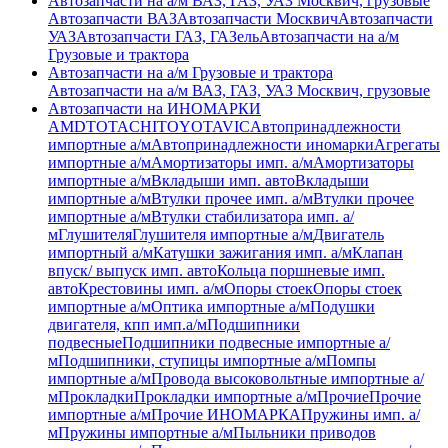
Автозапчасти на а/м ВАЗ, ГАЗ, УАЗ Москвич, грузовые
Автозапчасти ВАЗ
Автозапчасти Москвич
Автозапчасти
УАЗ
Автозапчасти ГАЗ, ГАЗель
Автозапчасти на а/м
Грузовые и трактора
Автозапчасти на а/м Грузовые и трактора
Автозапчасти на а/м ВАЗ, ГАЗ, УАЗ Москвич, грузовые
Автозапчасти на ИНОМАРКИ
AMD
TOTACHI
TOYOTA
VIC
Автопринадлежности
импортные а/м
Автопринадлежности иномарки
Агрегаты
импортные а/м
Амортизаторы имп. а/м
Амортизаторы
импортные а/м
Вкладыши имп. авто
Вкладыши
импортные а/м
Втулки прочее имп. а/м
Втулки прочее
импортные а/м
Втулки стабилизатора имп. а/
м
Глушителя
Глушителя импортные а/м
Двигатель
импортный а/м
Катушки зажигания имп. а/м
Клапан
впуск/ выпуск имп. авто
Кольца поршневые имп.
авто
Крестовины имп. а/м
Опоры стоек
Опоры стоек
импортные а/м
Оптика импортные а/м
Подушки
двигателя, кпп имп.а/м
Подшипники
подвесные
Подшипники подвесные импортные а/
м
Подшипники, ступицы импортные а/м
Помпы
импортные а/м
Провода высоковольтные импортные а/
м
Прокладки
Прокладки импортные а/м
Прочие
Прочие
импортные а/м
Прочие ИНОМАРКА
Пружины имп. а/
м
Пружины импортные а/м
Пыльники приводов