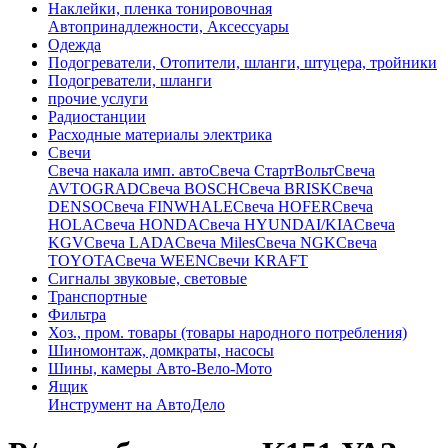
Наклейки, пленка тонировочная
Автопринадлежности, Аксессуары
Одежда
Подогреватели, Отопители, шланги, штуцера, тройники
Подогреватели, шланги
прочие услуги
Радиостанции
Расходные материалы электрика
Свечи
Свечa накала имп. авто
Свечa СтартВольт
Свеча
AVTOGRAD
Свеча BOSCH
Свеча BRISK
Свеча
DENSO
Свеча FINWHALE
Свеча HOFER
Свеча
HOLA
Свеча HONDA
Свеча HYUNDAI/KIA
Свеча
KGV
Свеча LADA
Свеча Miles
Свеча NGK
Свеча
TOYOTA
Свеча WEEN
Свечи KRAFT
Сигналы звуковые, световые
Транспортные
Фильтра
Хоз., пром. товары (товары народного потребления)
Шиномонтаж, домкраты, насосы
Шины, камеры Авто-Вело-Мото
Ящик
Инструмент на АвтоДело