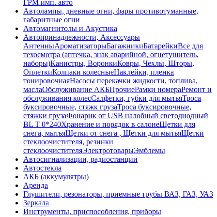
ГРМ имп. авто
Автолампы, дневные огни, фары противотуманные,
габаритные огни
Автомагнитолы и Акустика
Автопринадлежности, Аксессуары
Антенны
Ароматизаторы
Багажники
Батарейки
Все для
техосмотра (аптечка, знак аварийной, огнетушитель,
наборы)
Канистры, Воронки
Ковры, Чехлы, Шторы,
Оплетки
Колпаки колесные
Наклейки, пленка
тонировочная
Насосы перекачки жидкости, топлива,
масла
Обслуживание АКБ
Прочие
Рамки номера
Ремонт и
обслуживания колес
Салфетки, губки для мытья
Троса
буксировочные, стяжк груза
Троса буксировочные,
стяжки груза
Фонарик от USB налобный светодиодный
BL T 0*240
Хранение и порядок в салоне
Щетки для
снега, мытья
Щетки от снега , Щетки для мытья
Щетки
стеклоочистителя, резинки
стеклоочистителя
Электротовары
Эмблемы
Автосигнализации, радиостанции
Автостекла
АКБ (аккумулятры)
Аренда
Глушители, резонаторы, приемные трубы ВАЗ, ГАЗ, УАЗ
Зеркала
Инструменты, приспособления, приборы