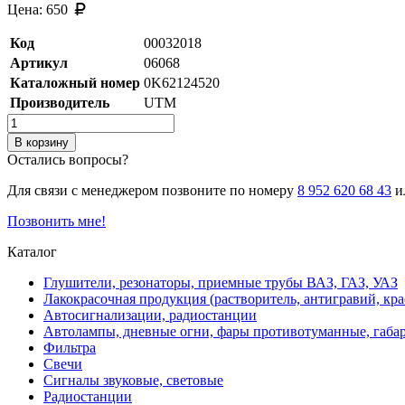
Цена:
650
Код
00032018
Артикул
06068
Каталожный номер
0K62124520
Производитель
UTM
В корзину
Остались вопросы?
Для связи с менеджером позвоните по номеру
8 952 620 68 43
ил
Позвонить мне!
Каталог
Глушители, резонаторы, приемные трубы ВАЗ, ГАЗ, УАЗ
Лакокрасочная продукция (растворитель, антигравий, кра
Автосигнализации, радиостанции
Автолампы, дневные огни, фары противотуманные, габа
Фильтра
Свечи
Сигналы звуковые, световые
Радиостанции