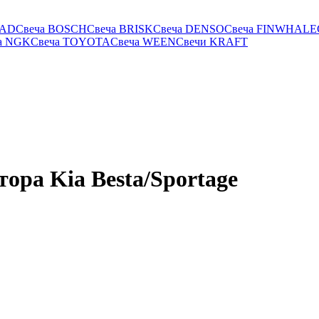
RAD
Свеча BOSCH
Свеча BRISK
Свеча DENSO
Свеча FINWHALE
а NGK
Свеча TOYOTA
Свеча WEEN
Свечи KRAFT
ора Kia Besta/Sportage