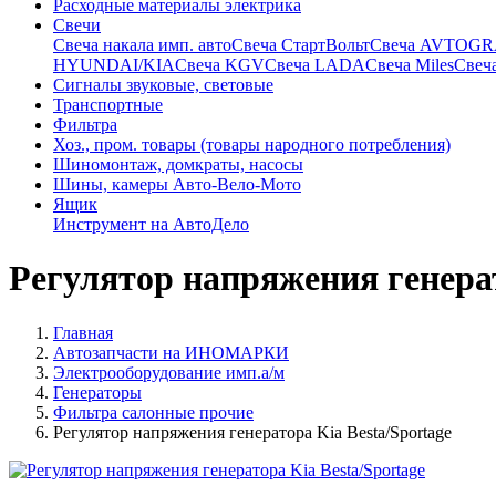
Расходные материалы электрика
Свечи
Свечa накала имп. авто
Свечa СтартВольт
Свеча AVTOG
HYUNDAI/KIA
Свеча KGV
Свеча LADA
Свеча Miles
Свеч
Сигналы звуковые, световые
Транспортные
Фильтра
Хоз., пром. товары (товары народного потребления)
Шиномонтаж, домкраты, насосы
Шины, камеры Авто-Вело-Мото
Ящик
Инструмент на АвтоДело
Регулятор напряжения генерат
Главная
Автозапчасти на ИНОМАРКИ
Электрооборудование имп.а/м
Генераторы
Фильтра салонные прочие
Регулятор напряжения генератора Kia Besta/Sportage