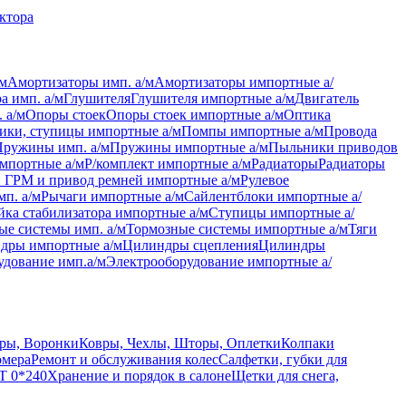
актора
/м
Амортизаторы имп. а/м
Амортизаторы импортные а/
а имп. а/м
Глушителя
Глушителя импортные а/м
Двигатель
 а/м
Опоры стоек
Опоры стоек импортные а/м
Оптика
ки, ступицы импортные а/м
Помпы импортные а/м
Провода
Пружины имп. а/м
Пружины импортные а/м
Пыльники приводов
мпортные а/м
Р/комплект импортные а/м
Радиаторы
Радиаторы
 ГРМ и привод ремней импортные а/м
Рулевое
мп. а/м
Рычаги импортные а/м
Сайлентблоки импортные а/
йка стабилизатора импортные а/м
Ступицы импортные а/
ые системы имп. а/м
Тормозные системы импортные а/м
Тяги
дры импортные а/м
Цилиндры сцепления
Цилиндры
удование имп.а/м
Электрооборудование импортные а/
ры, Воронки
Ковры, Чехлы, Шторы, Оплетки
Колпаки
омера
Ремонт и обслуживания колес
Салфетки, губки для
T 0*240
Хранение и порядок в салоне
Щетки для снега,