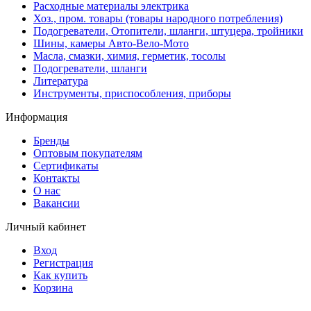
Расходные материалы электрика
Хоз., пром. товары (товары народного потребления)
Подогреватели, Отопители, шланги, штуцера, тройники
Шины, камеры Авто-Вело-Мото
Масла, смазки, химия, герметик, тосолы
Подогреватели, шланги
Литература
Инструменты, приспособления, приборы
Информация
Бренды
Оптовым покупателям
Сертификаты
Контакты
О нас
Вакансии
Личный кабинет
Вход
Регистрация
Как купить
Корзина