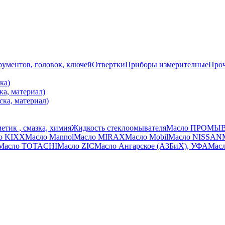
ументов, головок, ключей
Отвертки
Приборы измерителные
Про
ка)
ка, материал)
ска, материал)
етик , смазка, химия
Жидкость стеклоомывателя
Масло ПРОМЫ
о KIXX
Масло Mannol
Масло MIRAX
Масло Mobil
Масло NISSAN
Масло TOTACHI
Масло ZIC
Масло Ангарское (АЗБиХ), УФА
Масл