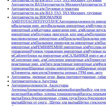
Автозапчасти на а/м ВАЗ, ГАЗ, УАЗ Москвич, грузовые
Автозапчасти ВАЗ
Автозапчасти Москвич
Автозапчасти 
Автозапчасти на а/м Грузовые и трактора
Автозапчасти на а/м ВАЗ, ГАЗ, УАЗ Москвич, грузовые
Автозапчасти на ИНОМАРКИ
AMD
TOTACHI
TOYOTA
VIC
Автопринадлежности импор
м
Вкладыши имп. авто
Вкладыши импортные а/м
Втулки п
импортный а/м
Катушки зажигания имп. а/м
Клапан впуск
импортные а/м
Подушки двигателя, кпп имп.а/м
Подшипни
высоковольтные импортные а/м
Прокладки
Прокладки имп
импортные а/м
Пыльники приводов на импортные а/м
Пыл
импортные а/м
РЕМНИ
РЕМНИ импортные а/м
Рессоры им
управление
Рулевое управление импортные а/м
Рулевые н
м
Сайлентблоки на импортные а/м
САЛЬНИКИ имп-е ав-
м
Сцепление имп. а/м
Сцепление импортные а/м
Термостат
реактивные имп. а/м
Тяги реактивные импортные а/м
Филь
тормозные
Шаровые опоры импортные а/м
Шаровые опоры
м
Элементы двигателя
Элементы цепных ГРМ имп. авто
Автолампы, дневные огни, фары противотуманные, габа
Автомагнитолы и Акустика
Автопринадлежности, Аксессуары
Антенны
Ароматизаторы
Багажники
Батарейки
Все для тех
колесные
Наклейки, пленка тонировочная
Насосы перекач
мытья
Троса буксировочные, стяжк груза
Троса буксировоч
мытья
Щетки от снега , Щетки для мытья
Щетки стеклоочи