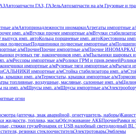
УАЗ
Автозапчасти ГАЗ, ГАЗель
Автозапчасти на а/м Грузовые и тр
тные а/м
Автопринадлежности иномарки
Агрегаты импортные а
рочее имп. а/м
Втулки прочее импортные а/м
Втулки стабилизатор
/ выпуск имп. авто
Кольца поршневые имп. авто
Крестовины имп.
ки подвесные
Подшипники подвесные импортные а/м
Подшипни
ортные а/м
Прочие
Прочие импортные а/м
Прочие ИНОМАРКА
ьники рулевых тяг, наконечников имп. а/м
Пыльники шаровых и
п. а/м
Рессоры импортные а/м
Ролики ГРМ и прив.ремней
Ролики
аконечники импортные а/м
Рулевые тяги импортные а/м
Рычаги и
ли
САЛЬНИКИ импортные а/м
Стойка стабилизатора имп. а/м
Сто
ы, крышки имп. а/м
Термостаты, крышки импортные а/м
Тормозн
тры топливные, воздушные, масляные, салонные имп. а/м
Цилин
 на имп. а/м
Шрусы имп. а/м
Шрусы импортные а/м
Электрообор
ритные огни
осмотра (аптечка, знак аварийной, огнетушитель, наборы)
Канист
ки жидкости, топлива, масла
Обслуживание АКБ
Прочие
Рамки н
ные, стяжки груза
Фонарик от USB налобный светодиодный BL 
стителя, резинки стеклоочистителя
Электротовары
Эмблемы