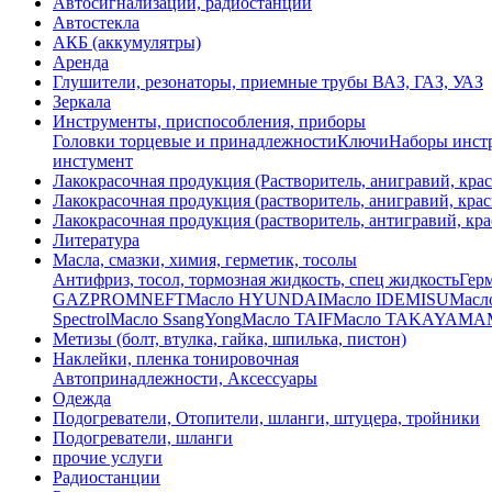
Автосигнализации, радиостанции
Автостекла
АКБ (аккумулятры)
Аренда
Глушители, резонаторы, приемные трубы ВАЗ, ГАЗ, УАЗ
Зеркала
Инструменты, приспособления, приборы
Головки торцевые и принадлежности
Ключи
Наборы инстр
инстумент
Лакокрасочная продукция (Растворитель, анигравий, крас
Лакокрасочная продукция (растворитель, анигравий, крас
Лакокрасочная продукция (растворитель, антигравий, кра
Литература
Масла, смазки, химия, герметик, тосолы
Антифриз, тосол, тормозная жидкость, спец жидкость
Герм
GAZPROMNEFT
Масло HYUNDAI
Масло IDEMISU
Масл
Spectrol
Масло SsangYong
Масло TAIF
Масло TAKAYAMA
Метизы (болт, втулка, гайка, шпилька, пистон)
Наклейки, пленка тонировочная
Автопринадлежности, Аксессуары
Одежда
Подогреватели, Отопители, шланги, штуцера, тройники
Подогреватели, шланги
прочие услуги
Радиостанции