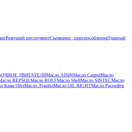
чие
Режущий инструмент
Съемники , приспособления
Ударный
ВОЧНОЕ ДВИГАТЕЛЯ
Масло AISIN
Масло Castrol
Масло
Масло REPSOL
Масло ROLF
Масло Shell
Масло SINTEC
Масло
о Кама Ойл
Масло Лукойл
Масло ОIL RIGHT
Масло Роснефть