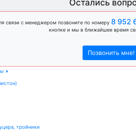
Остались вопр
ль, анигравий,
8 952 
ля связи с менеджером позвоните по номеру
кнопке и мы в ближайшее время св
ль, антигравий,
Позвонить мне!
лы
пистон)
уцера, тройники