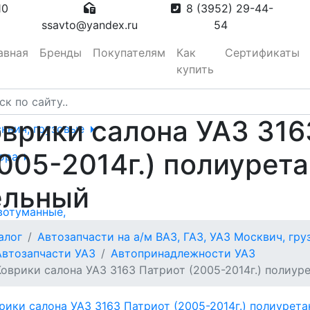
10
8 (3952) 29-44-
ssavto@yandex.ru
54
авная
Бренды
Покупателям
Как
Сертификаты
купить
врики салона УАЗ 316
сквич, грузовые
005-2014г.) полиурет
тора
ельный
вотуманные,
алог
Автозапчасти на а/м ВАЗ, ГАЗ, УАЗ Москвич, гр
Автозапчасти УАЗ
Автопринадлежности УАЗ
Коврики салона УАЗ 3163 Патриот (2005-2014г.) полиур