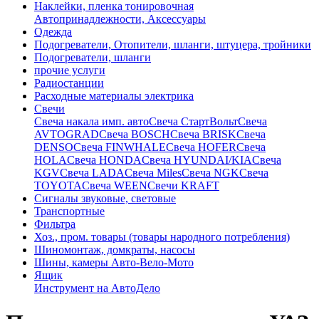
Наклейки, пленка тонировочная
Автопринадлежности, Аксессуары
Одежда
Подогреватели, Отопители, шланги, штуцера, тройники
Подогреватели, шланги
прочие услуги
Радиостанции
Расходные материалы электрика
Свечи
Свечa накала имп. авто
Свечa СтартВольт
Свеча
AVTOGRAD
Свеча BOSCH
Свеча BRISK
Свеча
DENSO
Свеча FINWHALE
Свеча HOFER
Свеча
HOLA
Свеча HONDA
Свеча HYUNDAI/KIA
Свеча
KGV
Свеча LADA
Свеча Miles
Свеча NGK
Свеча
TOYOTA
Свеча WEEN
Свечи KRAFT
Сигналы звуковые, световые
Транспортные
Фильтра
Хоз., пром. товары (товары народного потребления)
Шиномонтаж, домкраты, насосы
Шины, камеры Авто-Вело-Мото
Ящик
Инструмент на АвтоДело