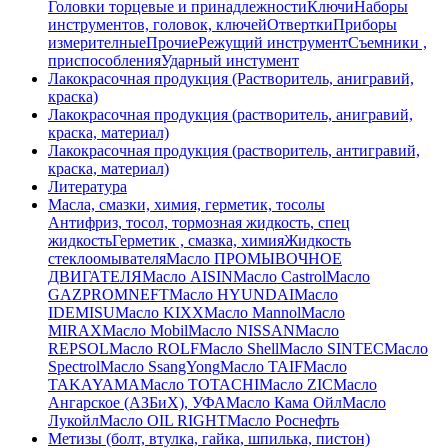
Головки торцевые и принадлежности
Ключи
Наборы
инструментов, головок, ключей
Отвертки
Приборы
измерителные
Прочие
Режущий инструмент
Съемники ,
приспособления
Ударный инстумент
Лакокрасочная продукция (Растворитель, анигравий,
краска)
Лакокрасочная продукция (растворитель, анигравий,
краска, материал)
Лакокрасочная продукция (растворитель, антигравий,
краска, материал)
Литература
Масла, смазки, химия, герметик, тосолы
Антифриз, тосол, тормозная жидкость, спец
жидкость
Герметик , смазка, химия
Жидкость
стеклоомывателя
Масло ПРОМЫВОЧНОЕ
ДВИГАТЕЛЯ
Масло AISIN
Масло Castrol
Масло
GAZPROMNEFT
Масло HYUNDAI
Масло
IDEMISU
Масло KIXX
Масло Mannol
Масло
MIRAX
Масло Mobil
Масло NISSAN
Масло
REPSOL
Масло ROLF
Масло Shell
Масло SINTEC
Масло
Spectrol
Масло SsangYong
Масло TAIF
Масло
TAKAYAMA
Масло TOTACHI
Масло ZIC
Масло
Ангарское (АЗБиХ), УФА
Масло Кама Ойл
Масло
Лукойл
Масло ОIL RIGHT
Масло Роснефть
Метизы (болт, втулка, гайка, шпилька, пистон)