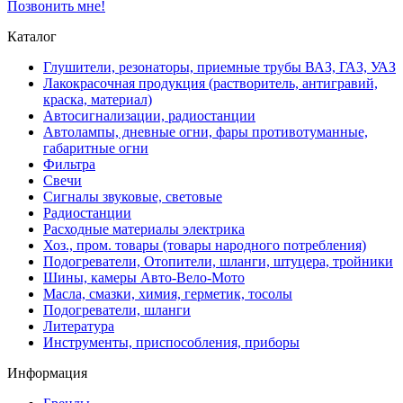
Позвонить мне!
Каталог
Глушители, резонаторы, приемные трубы ВАЗ, ГАЗ, УАЗ
Лакокрасочная продукция (растворитель, антигравий,
краска, материал)
Автосигнализации, радиостанции
Автолампы, дневные огни, фары противотуманные,
габаритные огни
Фильтра
Свечи
Сигналы звуковые, световые
Радиостанции
Расходные материалы электрика
Хоз., пром. товары (товары народного потребления)
Подогреватели, Отопители, шланги, штуцера, тройники
Шины, камеры Авто-Вело-Мото
Масла, смазки, химия, герметик, тосолы
Подогреватели, шланги
Литература
Инструменты, приспособления, приборы
Информация