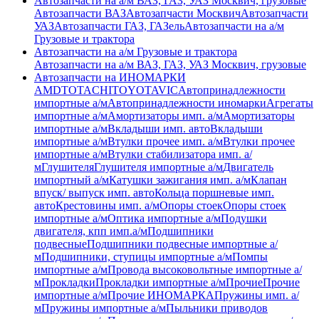
Автозапчасти на а/м ВАЗ, ГАЗ, УАЗ Москвич, грузовые
Автозапчасти ВАЗ
Автозапчасти Москвич
Автозапчасти
УАЗ
Автозапчасти ГАЗ, ГАЗель
Автозапчасти на а/м
Грузовые и трактора
Автозапчасти на а/м Грузовые и трактора
Автозапчасти на а/м ВАЗ, ГАЗ, УАЗ Москвич, грузовые
Автозапчасти на ИНОМАРКИ
AMD
TOTACHI
TOYOTA
VIC
Автопринадлежности
импортные а/м
Автопринадлежности иномарки
Агрегаты
импортные а/м
Амортизаторы имп. а/м
Амортизаторы
импортные а/м
Вкладыши имп. авто
Вкладыши
импортные а/м
Втулки прочее имп. а/м
Втулки прочее
импортные а/м
Втулки стабилизатора имп. а/
м
Глушителя
Глушителя импортные а/м
Двигатель
импортный а/м
Катушки зажигания имп. а/м
Клапан
впуск/ выпуск имп. авто
Кольца поршневые имп.
авто
Крестовины имп. а/м
Опоры стоек
Опоры стоек
импортные а/м
Оптика импортные а/м
Подушки
двигателя, кпп имп.а/м
Подшипники
подвесные
Подшипники подвесные импортные а/
м
Подшипники, ступицы импортные а/м
Помпы
импортные а/м
Провода высоковольтные импортные а/
м
Прокладки
Прокладки импортные а/м
Прочие
Прочие
импортные а/м
Прочие ИНОМАРКА
Пружины имп. а/
м
Пружины импортные а/м
Пыльники приводов