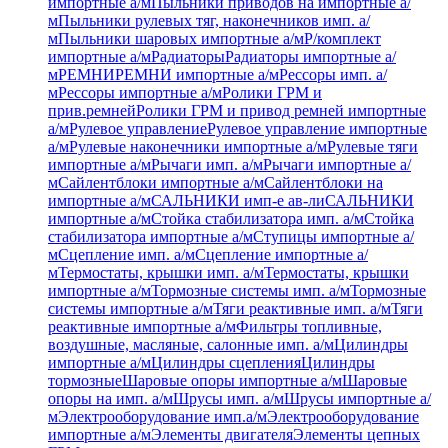
импортные а/м
Пыльники приводов на импортные а/
м
Пыльники рулевых тяг, наконечников имп. а/
м
Пыльники шаровых импортные а/м
Р/комплект
импортные а/м
Радиаторы
Радиаторы импортные а/
м
РЕМНИ
РЕМНИ импортные а/м
Рессоры имп. а/
м
Рессоры импортные а/м
Ролики ГРМ и
прив.ремней
Ролики ГРМ и привод ремней импортные
а/м
Рулевое управление
Рулевое управление импортные
а/м
Рулевые наконечники импортные а/м
Рулевые тяги
импортные а/м
Рычаги имп. а/м
Рычаги импортные а/
м
Сайлентблоки импортные а/м
Сайлентблоки на
импортные а/м
САЛЬНИКИ имп-е ав-ли
САЛЬНИКИ
импортные а/м
Стойка стабилизатора имп. а/м
Стойка
стабилизатора импортные а/м
Ступицы импортные а/
м
Сцепление имп. а/м
Сцепление импортные а/
м
Термостаты, крышки имп. а/м
Термостаты, крышки
импортные а/м
Тормозные системы имп. а/м
Тормозные
системы импортные а/м
Тяги реактивные имп. а/м
Тяги
реактивные импортные а/м
Фильтры топливные,
воздушные, масляные, салонные имп. а/м
Цилиндры
импортные а/м
Цилиндры сцепления
Цилиндры
тормозные
Шаровые опоры импортные а/м
Шаровые
опоры на имп. а/м
Шрусы имп. а/м
Шрусы импортные а/
м
Электрооборудование имп.а/м
Электрооборудование
импортные а/м
Элементы двигателя
Элементы цепных