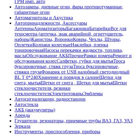
ГРМ имп. авто
Автолампы, дневные огни, фары противотуманные,
габаритные огни
Автомагнитолы и Акустика
Автопринадлежности, Аксессуары
Антенны
Ароматизаторы
Багажники
Батарейки
Все для
техосмотра (аптечка, знак аварийной, огнетушитель,
наборы)
Канистры, Воронки
Ковры, Чехлы, Шторы,
Оплетки
Колпаки колесные
Наклейки, пленка
тонировочная
Насосы перекачки жидкости, топлива,
масла
Обслуживание АКБ
Прочие
Рамки номера
Ремонт и
обслуживания колес
Салфетки, губки для мытья
Троса
буксировочные, стяжк груза
Троса буксировочные,
стяжки груза
Фонарик от USB налобный светодиодный
BL T 0*240
Хранение и порядок в салоне
Щетки для
снега, мытья
Щетки от снега , Щетки для мытья
Щетки
стеклоочистителя, резинки
стеклоочистителя
Электротовары
Эмблемы
Автосигнализации, радиостанции
Автостекла
АКБ (аккумулятры)
Аренда
Глушители, резонаторы, приемные трубы ВАЗ, ГАЗ, УАЗ
Зеркала
Инструменты, приспособления, приборы