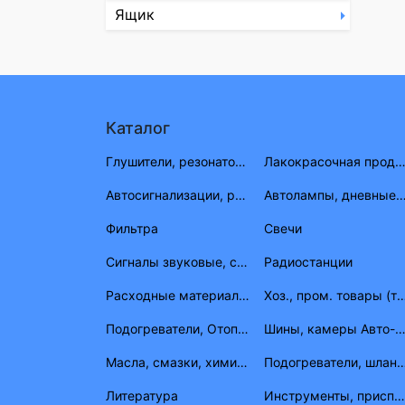
Ящик
Каталог
Глушители, резонаторы, приемные трубы ВАЗ, ГАЗ, УАЗ
Лакокрасочная продукция (растворитель, антигравий, краска, мат
Автосигнализации, радиостанции
Автолампы, дневные огни, фары противотуманные, габа
Фильтра
Свечи
Сигналы звуковые, световые
Радиостанции
Расходные материалы электрика
Хоз., пром. товары (товары народного
Подогреватели, Отопители, шланги, штуцера, тройники
Шины, камеры Авто-Вело-М
Масла, смазки, химия, герметик, тосолы
Подогреватели, 
Литература
Инструменты, приспособления, приборы