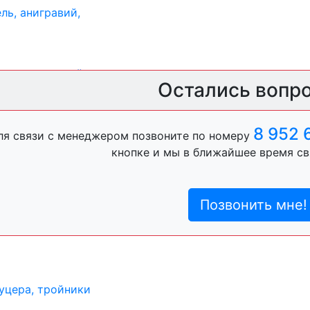
ль, анигравий,
ль, антигравий,
Остались вопр
8 952 
ля связи с менеджером позвоните по номеру
кнопке и мы в ближайшее время св
лы
пистон)
Позвонить мне!
уцера, тройники