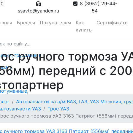
10
8 (3952) 29-44-
ssavto@yandex.ru
54
авная
Бренды
Покупателям
Как
Сертификаты
купить
ос ручного тормоза У
сквич, грузовые
56мм) передний с 200
тора
втопартнер
вотуманные,
алог
Автозапчасти на а/м ВАЗ, ГАЗ, УАЗ Москвич, гр
Автозапчасти УАЗ
Трос УАЗ
Трос ручного тормоза УАЗ 3163 Патриот (556мм) перед