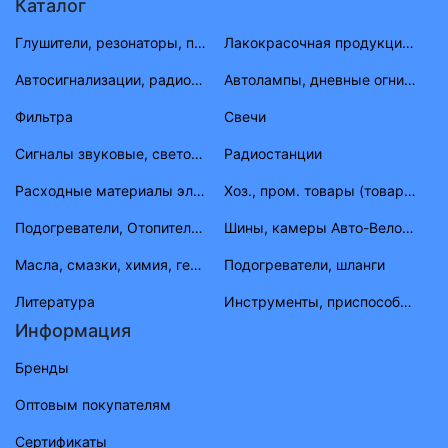
Каталог
Глушители, резонаторы, приемные трубы ВАЗ, ГАЗ, УАЗ
Лакокрасочная продукция (растворитель, антигравий, краска, материал)
Автосигнализации, радиостанции
Автолампы, дневные огни, фары противотуманные, габаритные огни
Фильтра
Свечи
Сигналы звуковые, световые
Радиостанции
Расходные материалы электрика
Хоз., пром. товары (товары народного потребления)
Подогреватели, Отопители, шланги, штуцера, тройники
Шины, камеры Авто-Вело-Мото
Масла, смазки, химия, герметик, тосолы
Подогреватели, шланги
Литература
Инструменты, приспособления, приборы
Информация
Бренды
Оптовым покупателям
Сертификаты