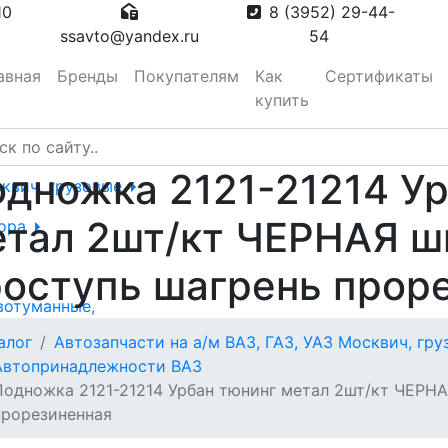
10
8 (3952) 29-44-
ssavto@yandex.ru
54
авная
Бренды
Покупателям
Как
Сертификаты
купить
дножка 2121-21214 У
сквич, грузовые
етал 2шт/кт ЧЕРНАЯ ш
тора
оступь шагрень прор
вотуманные,
алог
Автозапчасти на а/м ВАЗ, ГАЗ, УАЗ Москвич, гр
Автопринадлежности ВАЗ
Подножка 2121-21214 Урбан тюнинг метал 2шт/кт ЧЕРН
прорезиненная