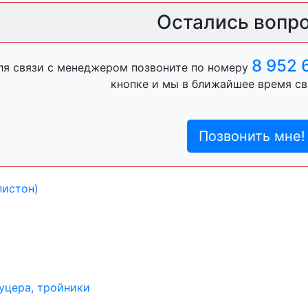
ль, анигравий,
Остались вопр
8 952 
ля связи с менеджером позвоните по номеру
ль, антигравий,
кнопке и мы в ближайшее время св
Позвонить мне!
лы
пистон)
уцера, тройники