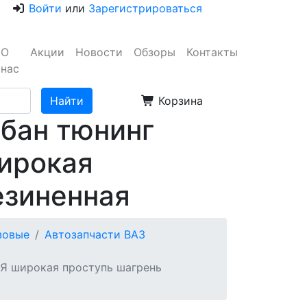
Войти
или
Зарегистрироваться
О
Акции
Новости
Обзоры
Контакты
нас
Корзина
рбан тюнинг
ирокая
езиненная
узовые
Автозапчасти ВАЗ
АЯ широкая проступь шагрень