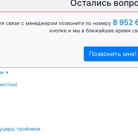
Остались вопр
ль, анигравий,
8 952 
ля связи с менеджером позвоните по номеру
кнопке и мы в ближайшее время св
ль, антигравий,
Позвонить мне!
лы
пистон)
уцера, тройники