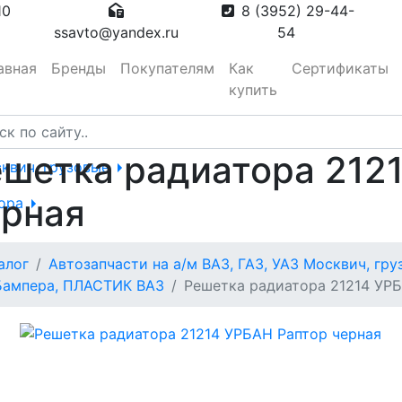
10
8 (3952) 29-44-
ssavto@yandex.ru
54
авная
Бренды
Покупателям
Как
Сертификаты
купить
шетка радиатора 212
сквич, грузовые
ерная
тора
алог
Автозапчасти на а/м ВАЗ, ГАЗ, УАЗ Москвич, гр
вотуманные,
Бампера, ПЛАСТИК ВАЗ
Решетка радиатора 21214 УРБ