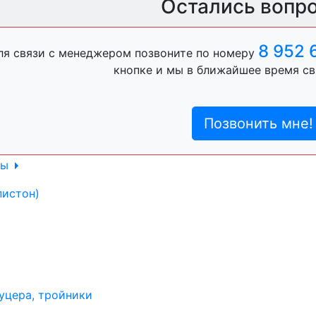
Остались вопр
ль, анигравий,
8 952 
ля связи с менеджером позвоните по номеру
кнопке и мы в ближайшее время св
ль, антигравий,
Позвонить мне!
лы
пистон)
уцера, тройники