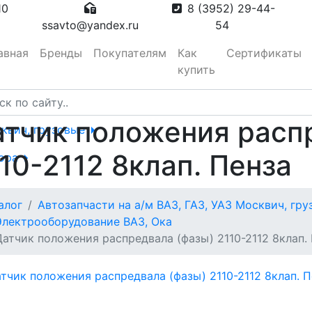
10
8 (3952) 29-44-
ssavto@yandex.ru
54
авная
Бренды
Покупателям
Как
Сертификаты
купить
тчик положения расп
сквич, грузовые
10-2112 8клап. Пенза
тора
алог
Автозапчасти на а/м ВАЗ, ГАЗ, УАЗ Москвич, гр
вотуманные,
Электрооборудование ВАЗ, Ока
Датчик положения распредвала (фазы) 2110-2112 8клап.