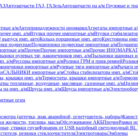
УАЗ
Автозапчасти ГАЗ, ГАЗель
Автозапчасти на а/м Грузовые и тр
тные а/м
Автопринадлежности иномарки
Агрегаты импортные а
рочее имп. а/м
Втулки прочее импортные а/м
Втулки стабилизатор
/ выпуск имп. авто
Кольца поршневые имп. авто
Крестовины имп.
ки подвесные
Подшипники подвесные импортные а/м
Подшипни
ортные а/м
Прочие
Прочие импортные а/м
Прочие ИНОМАРКА
ьники рулевых тяг, наконечников имп. а/м
Пыльники шаровых и
п. а/м
Рессоры импортные а/м
Ролики ГРМ и прив.ремней
Ролики
аконечники импортные а/м
Рулевые тяги импортные а/м
Рычаги и
ли
САЛЬНИКИ импортные а/м
Стойка стабилизатора имп. а/м
Сто
ы, крышки имп. а/м
Термостаты, крышки импортные а/м
Тормозн
тры топливные, воздушные, масляные, салонные имп. а/м
Цилин
 на имп. а/м
Шрусы имп. а/м
Шрусы импортные а/м
Электрообор
ритные огни
осмотра (аптечка, знак аварийной, огнетушитель, наборы)
Канист
ки жидкости, топлива, масла
Обслуживание АКБ
Прочие
Рамки н
ные, стяжки груза
Фонарик от USB налобный светодиодный BL 
стителя, резинки стеклоочистителя
Электротовары
Эмблемы