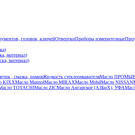
ументов, головок, ключей
Отвертки
Приборы измерителные
Про
ка)
ка, материал)
ска, материал)
етик , смазка, химия
Жидкость стеклоомывателя
Масло ПРОМЫ
о KIXX
Масло Mannol
Масло MIRAX
Масло Mobil
Масло NISSAN
Масло TOTACHI
Масло ZIC
Масло Ангарское (АЗБиХ), УФА
Масл