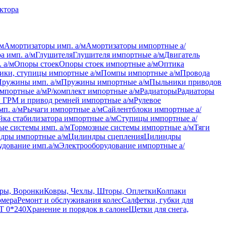
актора
/м
Амортизаторы имп. а/м
Амортизаторы импортные а/
а имп. а/м
Глушителя
Глушителя импортные а/м
Двигатель
 а/м
Опоры стоек
Опоры стоек импортные а/м
Оптика
ки, ступицы импортные а/м
Помпы импортные а/м
Провода
Пружины имп. а/м
Пружины импортные а/м
Пыльники приводов
мпортные а/м
Р/комплект импортные а/м
Радиаторы
Радиаторы
 ГРМ и привод ремней импортные а/м
Рулевое
мп. а/м
Рычаги импортные а/м
Сайлентблоки импортные а/
йка стабилизатора импортные а/м
Ступицы импортные а/
ые системы имп. а/м
Тормозные системы импортные а/м
Тяги
дры импортные а/м
Цилиндры сцепления
Цилиндры
удование имп.а/м
Электрооборудование импортные а/
ры, Воронки
Ковры, Чехлы, Шторы, Оплетки
Колпаки
омера
Ремонт и обслуживания колес
Салфетки, губки для
T 0*240
Хранение и порядок в салоне
Щетки для снега,