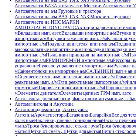
Автозапчасти на а/м ВАЗ, ГАЗ, УАЗ Москвич, грузовые
Автозапчасти ВАЗ
Автозапчасти Москвич
Автозапчасти 
Автозапчасти на а/м Грузовые и трактора
Автозапчасти на а/м ВАЗ, ГАЗ, УАЗ Москвич, грузовые
Автозапчасти на ИНОМАРКИ
AMD
TOTACHI
TOYOTA
VIC
Автопринадлежности импор
м
Вкладыши имп. авто
Вкладыши импортные а/м
Втулки п
импортный а/м
Катушки зажигания имп. а/м
Клапан впуск
импортные а/м
Подушки двигателя, кпп имп.а/м
Подшипни
высоковольтные импортные а/м
Прокладки
Прокладки имп
импортные а/м
Пыльники приводов на импортные а/м
Пыл
импортные а/м
РЕМНИ
РЕМНИ импортные а/м
Рессоры им
управление
Рулевое управление импортные а/м
Рулевые н
м
Сайлентблоки на импортные а/м
САЛЬНИКИ имп-е ав-
м
Сцепление имп. а/м
Сцепление импортные а/м
Термостат
реактивные имп. а/м
Тяги реактивные импортные а/м
Филь
тормозные
Шаровые опоры импортные а/м
Шаровые опоры
м
Элементы двигателя
Элементы цепных ГРМ имп. авто
Автолампы, дневные огни, фары противотуманные, габа
Автомагнитолы и Акустика
Автопринадлежности, Аксессуары
Антенны
Ароматизаторы
Багажники
Батарейки
Все для тех
колесные
Наклейки, пленка тонировочная
Насосы перекач
мытья
Троса буксировочные, стяжк груза
Троса буксировоч
мытья
Щетки от снега , Щетки для мытья
Щетки стеклоочи