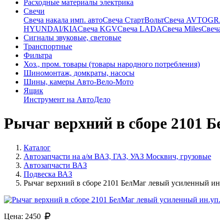
Расходные материалы электрика
Свечи
Свечa накала имп. авто
Свечa СтартВольт
Свеча AVTOG
HYUNDAI/KIA
Свеча KGV
Свеча LADA
Свеча Miles
Свеч
Сигналы звуковые, световые
Транспортные
Фильтра
Хоз., пром. товары (товары народного потребления)
Шиномонтаж, домкраты, насосы
Шины, камеры Авто-Вело-Мото
Ящик
Инструмент на АвтоДело
Рычаг верхний в сборе 2101 
Каталог
Автозапчасти на а/м ВАЗ, ГАЗ, УАЗ Москвич, грузовые
Автозапчасти ВАЗ
Подвеска ВАЗ
Рычаг верхний в сборе 2101 БелМаг левый усиленный ин
Цена:
2450