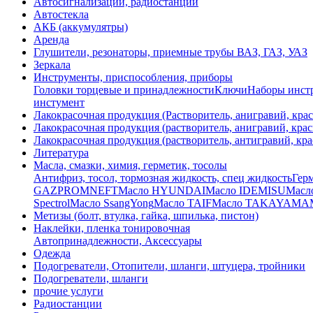
Автосигнализации, радиостанции
Автостекла
АКБ (аккумулятры)
Аренда
Глушители, резонаторы, приемные трубы ВАЗ, ГАЗ, УАЗ
Зеркала
Инструменты, приспособления, приборы
Головки торцевые и принадлежности
Ключи
Наборы инстр
инстумент
Лакокрасочная продукция (Растворитель, анигравий, крас
Лакокрасочная продукция (растворитель, анигравий, крас
Лакокрасочная продукция (растворитель, антигравий, кра
Литература
Масла, смазки, химия, герметик, тосолы
Антифриз, тосол, тормозная жидкость, спец жидкость
Герм
GAZPROMNEFT
Масло HYUNDAI
Масло IDEMISU
Масл
Spectrol
Масло SsangYong
Масло TAIF
Масло TAKAYAMA
Метизы (болт, втулка, гайка, шпилька, пистон)
Наклейки, пленка тонировочная
Автопринадлежности, Аксессуары
Одежда
Подогреватели, Отопители, шланги, штуцера, тройники
Подогреватели, шланги
прочие услуги
Радиостанции