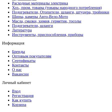
Расходные материалы электрика
Хоз., пром. товары (товары народного потребления)
Подогреватели, Отопители, шланги, штуцера, тройники
Шины, камеры Авто-Вело-Мото
Масла, смазки, химия, герметик, тосолы
Подогреватели, шланги
Литература
Инструменты, приспособления, приборы
Информация
Бренды
Оптовым покупателям
Сертификаты
Контакты
О нас
Вакансии
Личный кабинет
Вход
Регистрация
Как купить
Корзина