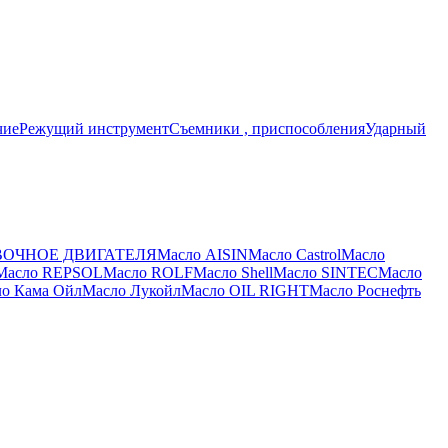
чие
Режущий инструмент
Съемники , приспособления
Ударный
ВОЧНОЕ ДВИГАТЕЛЯ
Масло AISIN
Масло Castrol
Масло
Масло REPSOL
Масло ROLF
Масло Shell
Масло SINTEC
Масло
о Кама Ойл
Масло Лукойл
Масло ОIL RIGHT
Масло Роснефть