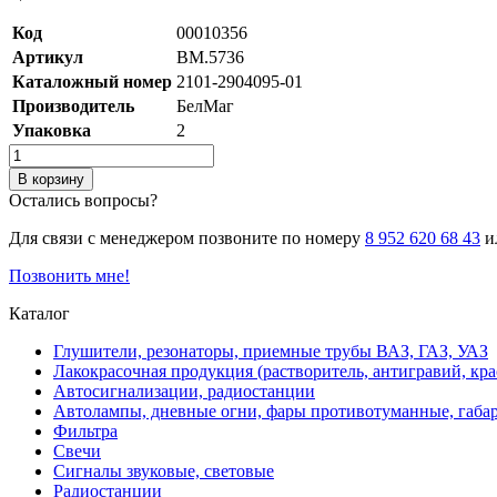
Код
00010356
Артикул
BM.5736
Каталожный номер
2101-2904095-01
Производитель
БелМаг
Упаковка
2
В корзину
Остались вопросы?
Для связи с менеджером позвоните по номеру
8 952 620 68 43
ил
Позвонить мне!
Каталог
Глушители, резонаторы, приемные трубы ВАЗ, ГАЗ, УАЗ
Лакокрасочная продукция (растворитель, антигравий, кра
Автосигнализации, радиостанции
Автолампы, дневные огни, фары противотуманные, габа
Фильтра
Свечи
Сигналы звуковые, световые
Радиостанции