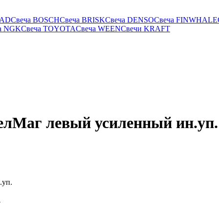
RAD
Свеча BOSCH
Свеча BRISK
Свеча DENSO
Свеча FINWHALE
а NGK
Свеча TOYOTA
Свеча WEEN
Свечи KRAFT
БелМаг левый усиленный ин.уп.
.уп.