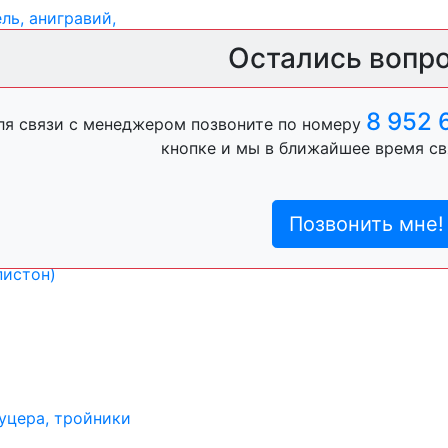
ль, анигравий,
Остались вопр
ль, антигравий,
8 952 
ля связи с менеджером позвоните по номеру
кнопке и мы в ближайшее время св
Позвонить мне!
лы
пистон)
уцера, тройники