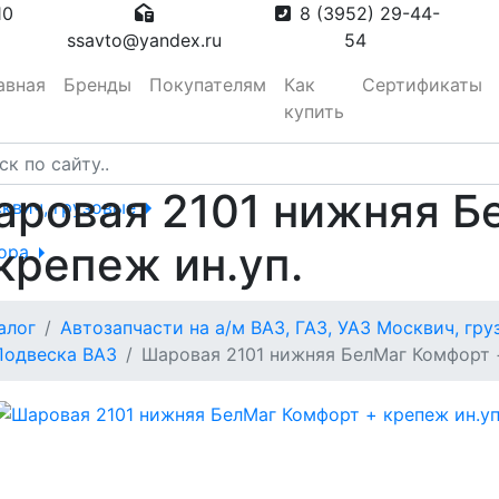
10
8 (3952) 29-44-
ssavto@yandex.ru
54
авная
Бренды
Покупателям
Как
Сертификаты
купить
аровая 2101 нижняя Б
сквич, грузовые
крепеж ин.уп.
тора
алог
Автозапчасти на а/м ВАЗ, ГАЗ, УАЗ Москвич, гр
вотуманные,
Подвеска ВАЗ
Шаровая 2101 нижняя БелМаг Комфорт +