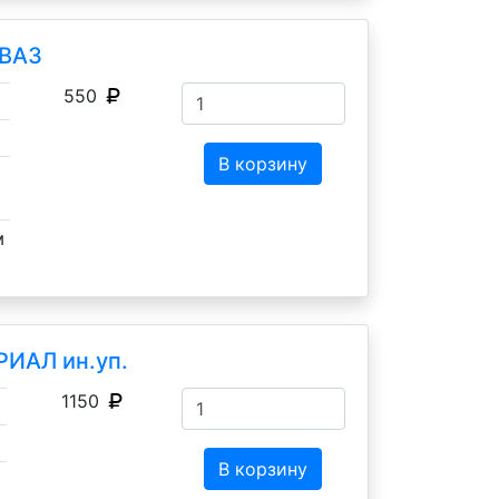
оВАЗ
550
В корзину
м
РИАЛ ин.уп.
1150
В корзину
0