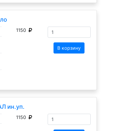
ало
1150
В корзину
Л ин.уп.
1150