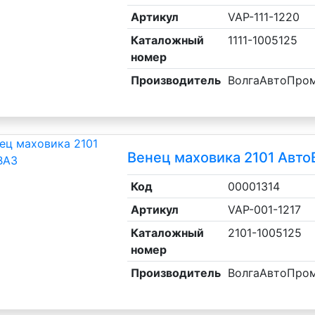
Артикул
VAP-111-1220
Каталожный
1111-1005125
номер
Производитель
ВолгаАвтоПро
ы ВАЗ, ГАЗ, УАЗ
Венец маховика 2101 Авт
Код
00001314
Артикул
VAP-001-1217
Каталожный
2101-1005125
ры
номер
ль, анигравий,
Производитель
ВолгаАвтоПро