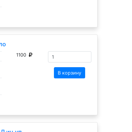
ло
1100
В корзину
Л ин.уп.