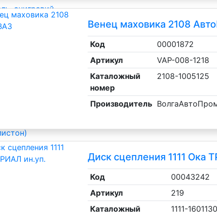
ль, анигравий,
Венец маховика 2108 Авт
Код
00001872
ль, антигравий,
Артикул
VAP-008-1218
Каталожный
2108-1005125
номер
Производитель
ВолгаАвтоПро
лы
пистон)
Диск сцепления 1111 Ока Т
Код
00043242
Артикул
219
уцера, тройники
Каталожный
1111-160113