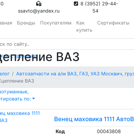
10
8 (3952) 29-44-
ssavto@yandex.ru
54
авная
Бренды
Покупателям
Как
Сертификаты
купить
цепление ВАЗ
сквич, грузовые
тора
алог
Автозапчасти на а/м ВАЗ, ГАЗ, УАЗ Москвич, гр
Сцепление ВАЗ
вотуманные,
тировать по:
Венец маховика 1111 Авто
Код
00043808