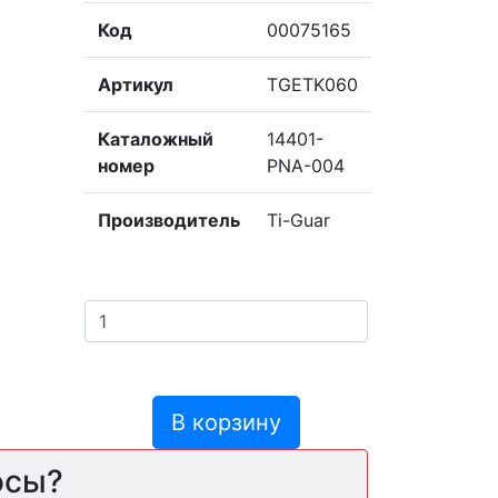
Код
00075165
Артикул
TGETK060
Каталожный
14401-
номер
PNA-004
Производитель
Ti-Guar
В корзину
осы?