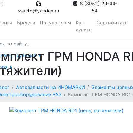
10
8 (3952) 29-44-
ssavto@yandex.ru
54
авная
Бренды
Покупателям
Как
Сертификаты
купить
омплект ГРМ HONDA RD
сквич, грузовые
атяжители)
тора
алог
Автозапчасти на ИНОМАРКИ
Элементы цепных
вотуманные,
Электрооборудование УАЗ
Комплект ГРМ HONDA RD1 (