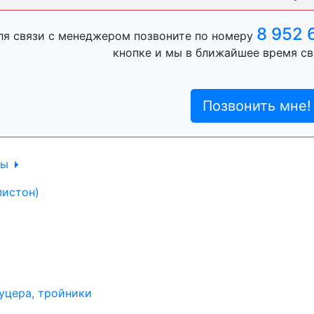
ль, анигравий,
8 952 
ля связи с менеджером позвоните по номеру
кнопке и мы в ближайшее время св
ль, антигравий,
Позвонить мне!
лы
пистон)
уцера, тройники