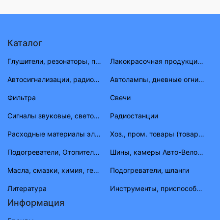
Каталог
Глушители, резонаторы, приемные трубы ВАЗ, ГАЗ, УАЗ
Лакокрасочная продукция (растворитель, антигравий, краска, материал)
Автосигнализации, радиостанции
Автолампы, дневные огни, фары противотуманные, габаритные огни
Фильтра
Свечи
Сигналы звуковые, световые
Радиостанции
Расходные материалы электрика
Хоз., пром. товары (товары народного потребления)
Подогреватели, Отопители, шланги, штуцера, тройники
Шины, камеры Авто-Вело-Мото
Масла, смазки, химия, герметик, тосолы
Подогреватели, шланги
Литература
Инструменты, приспособления, приборы
Информация