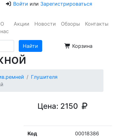
Войти
или
Зарегистрироваться
О
Акции
Новости
Обзоры
Контакты
нас
Корзина
жной
ив.ремней
Глушителя
ой
Цена:
2150
Код
00018386