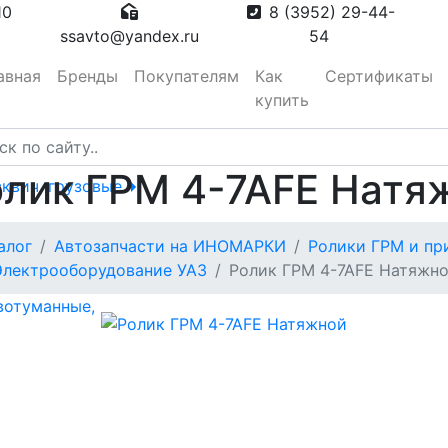
10
8 (3952) 29-44-
ssavto@yandex.ru
54
авная
Бренды
Покупателям
Как
Сертификаты
купить
олик ГРМ 4-7АFE Натя
сквич, грузовые
тора
алог
Автозапчасти на ИНОМАРКИ
Ролики ГРМ и пр
Электрооборудование УАЗ
Ролик ГРМ 4-7АFE Натяжн
вотуманные,