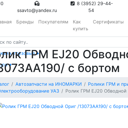
10
8 (3952) 29-44-
ssavto@yandex.ru
54
авная
Бренды
Покупателям
Как
Сертификаты
купить
лик ГРМ EJ20 Обводн
сквич, грузовые
3073AA190/ с бортом
тора
алог
Автозапчасти на ИНОМАРКИ
Ролики ГРМ и пр
вотуманные,
Электрооборудование УАЗ
Ролик ГРМ EJ20 Обводной 