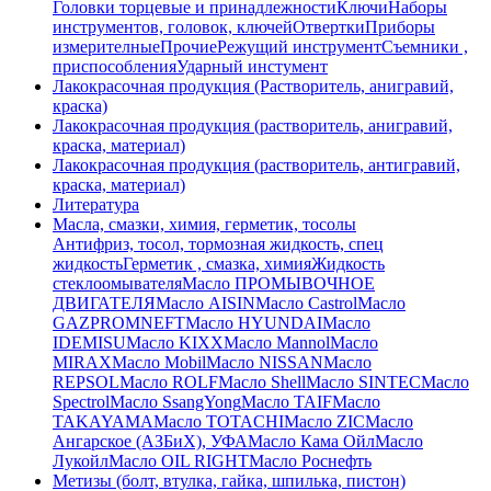
Головки торцевые и принадлежности
Ключи
Наборы
инструментов, головок, ключей
Отвертки
Приборы
измерителные
Прочие
Режущий инструмент
Съемники ,
приспособления
Ударный инстумент
Лакокрасочная продукция (Растворитель, анигравий,
краска)
Лакокрасочная продукция (растворитель, анигравий,
краска, материал)
Лакокрасочная продукция (растворитель, антигравий,
краска, материал)
Литература
Масла, смазки, химия, герметик, тосолы
Антифриз, тосол, тормозная жидкость, спец
жидкость
Герметик , смазка, химия
Жидкость
стеклоомывателя
Масло ПРОМЫВОЧНОЕ
ДВИГАТЕЛЯ
Масло AISIN
Масло Castrol
Масло
GAZPROMNEFT
Масло HYUNDAI
Масло
IDEMISU
Масло KIXX
Масло Mannol
Масло
MIRAX
Масло Mobil
Масло NISSAN
Масло
REPSOL
Масло ROLF
Масло Shell
Масло SINTEC
Масло
Spectrol
Масло SsangYong
Масло TAIF
Масло
TAKAYAMA
Масло TOTACHI
Масло ZIC
Масло
Ангарское (АЗБиХ), УФА
Масло Кама Ойл
Масло
Лукойл
Масло ОIL RIGHT
Масло Роснефть
Метизы (болт, втулка, гайка, шпилька, пистон)