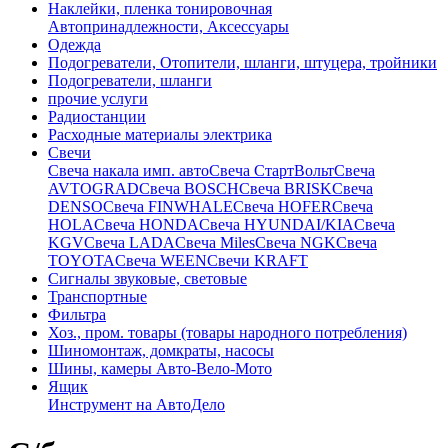
Наклейки, пленка тонировочная
Автопринадлежности, Аксессуары
Одежда
Подогреватели, Отопители, шланги, штуцера, тройники
Подогреватели, шланги
прочие услуги
Радиостанции
Расходные материалы электрика
Свечи
Свечa накала имп. авто
Свечa СтартВольт
Свеча
AVTOGRAD
Свеча BOSCH
Свеча BRISK
Свеча
DENSO
Свеча FINWHALE
Свеча HOFER
Свеча
HOLA
Свеча HONDA
Свеча HYUNDAI/KIA
Свеча
KGV
Свеча LADA
Свеча Miles
Свеча NGK
Свеча
TOYOTA
Свеча WEEN
Свечи KRAFT
Сигналы звуковые, световые
Транспортные
Фильтра
Хоз., пром. товары (товары народного потребления)
Шиномонтаж, домкраты, насосы
Шины, камеры Авто-Вело-Мото
Ящик
Инструмент на АвтоДело