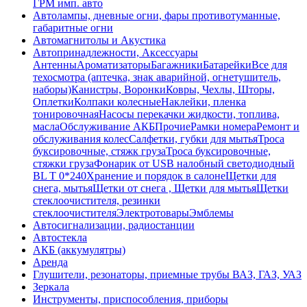
ГРМ имп. авто
Автолампы, дневные огни, фары противотуманные,
габаритные огни
Автомагнитолы и Акустика
Автопринадлежности, Аксессуары
Антенны
Ароматизаторы
Багажники
Батарейки
Все для
техосмотра (аптечка, знак аварийной, огнетушитель,
наборы)
Канистры, Воронки
Ковры, Чехлы, Шторы,
Оплетки
Колпаки колесные
Наклейки, пленка
тонировочная
Насосы перекачки жидкости, топлива,
масла
Обслуживание АКБ
Прочие
Рамки номера
Ремонт и
обслуживания колес
Салфетки, губки для мытья
Троса
буксировочные, стяжк груза
Троса буксировочные,
стяжки груза
Фонарик от USB налобный светодиодный
BL T 0*240
Хранение и порядок в салоне
Щетки для
снега, мытья
Щетки от снега , Щетки для мытья
Щетки
стеклоочистителя, резинки
стеклоочистителя
Электротовары
Эмблемы
Автосигнализации, радиостанции
Автостекла
АКБ (аккумулятры)
Аренда
Глушители, резонаторы, приемные трубы ВАЗ, ГАЗ, УАЗ
Зеркала
Инструменты, приспособления, приборы