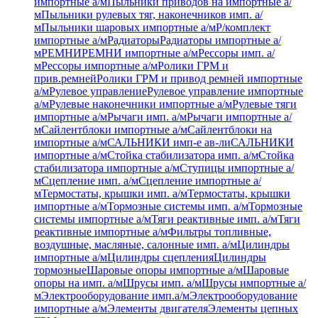
импортные а/м
Пыльники приводов на импортные а/
м
Пыльники рулевых тяг, наконечников имп. а/
м
Пыльники шаровых импортные а/м
Р/комплект
импортные а/м
Радиаторы
Радиаторы импортные а/
м
РЕМНИ
РЕМНИ импортные а/м
Рессоры имп. а/
м
Рессоры импортные а/м
Ролики ГРМ и
прив.ремней
Ролики ГРМ и привод ремней импортные
а/м
Рулевое управление
Рулевое управление импортные
а/м
Рулевые наконечники импортные а/м
Рулевые тяги
импортные а/м
Рычаги имп. а/м
Рычаги импортные а/
м
Сайлентблоки импортные а/м
Сайлентблоки на
импортные а/м
САЛЬНИКИ имп-е ав-ли
САЛЬНИКИ
импортные а/м
Стойка стабилизатора имп. а/м
Стойка
стабилизатора импортные а/м
Ступицы импортные а/
м
Сцепление имп. а/м
Сцепление импортные а/
м
Термостаты, крышки имп. а/м
Термостаты, крышки
импортные а/м
Тормозные системы имп. а/м
Тормозные
системы импортные а/м
Тяги реактивные имп. а/м
Тяги
реактивные импортные а/м
Фильтры топливные,
воздушные, масляные, салонные имп. а/м
Цилиндры
импортные а/м
Цилиндры сцепления
Цилиндры
тормозные
Шаровые опоры импортные а/м
Шаровые
опоры на имп. а/м
Шрусы имп. а/м
Шрусы импортные а/
м
Электрооборудование имп.а/м
Электрооборудование
импортные а/м
Элементы двигателя
Элементы цепных