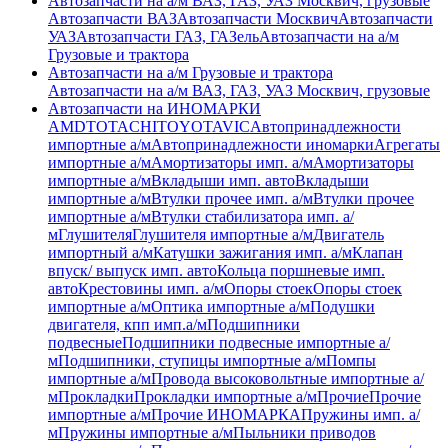
Автозапчасти на а/м ВАЗ, ГАЗ, УАЗ Москвич, грузовые
Автозапчасти ВАЗ
Автозапчасти Москвич
Автозапчасти
УАЗ
Автозапчасти ГАЗ, ГАЗель
Автозапчасти на а/м
Грузовые и трактора
Автозапчасти на а/м Грузовые и трактора
Автозапчасти на а/м ВАЗ, ГАЗ, УАЗ Москвич, грузовые
Автозапчасти на ИНОМАРКИ
AMD
TOTACHI
TOYOTA
VIC
Автопринадлежности
импортные а/м
Автопринадлежности иномарки
Агрегаты
импортные а/м
Амортизаторы имп. а/м
Амортизаторы
импортные а/м
Вкладыши имп. авто
Вкладыши
импортные а/м
Втулки прочее имп. а/м
Втулки прочее
импортные а/м
Втулки стабилизатора имп. а/
м
Глушителя
Глушителя импортные а/м
Двигатель
импортный а/м
Катушки зажигания имп. а/м
Клапан
впуск/ выпуск имп. авто
Кольца поршневые имп.
авто
Крестовины имп. а/м
Опоры стоек
Опоры стоек
импортные а/м
Оптика импортные а/м
Подушки
двигателя, кпп имп.а/м
Подшипники
подвесные
Подшипники подвесные импортные а/
м
Подшипники, ступицы импортные а/м
Помпы
импортные а/м
Провода высоковольтные импортные а/
м
Прокладки
Прокладки импортные а/м
Прочие
Прочие
импортные а/м
Прочие ИНОМАРКА
Пружины имп. а/
м
Пружины импортные а/м
Пыльники приводов