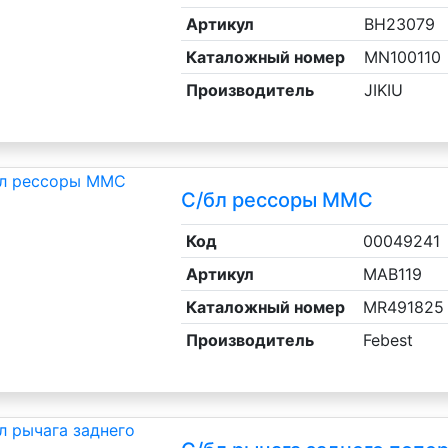
Артикул
BH23079
Каталожный номер
MN100110
Производитель
JIKIU
С/бл рессоры MMC
ы ВАЗ, ГАЗ, УАЗ
Код
00049241
Артикул
MAB119
Каталожный номер
MR491825
ры
Производитель
Febest
ль, анигравий,