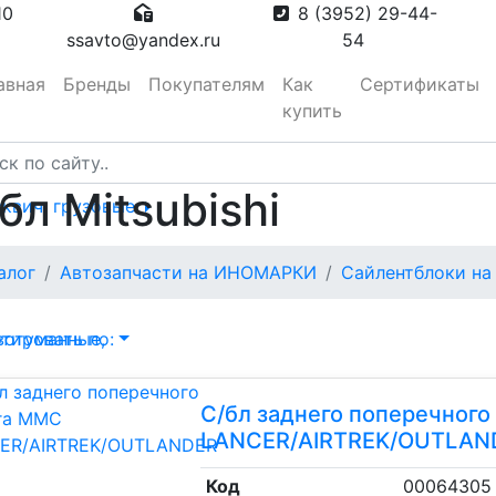
10
8 (3952) 29-44-
ssavto@yandex.ru
54
авная
Бренды
Покупателям
Как
Сертификаты
купить
бл Mitsubishi
сквич, грузовые
тора
алог
Автозапчасти на ИНОМАРКИ
Сайлентблоки на
вотуманные,
тировать по:
С/бл заднего поперечног
LANCER/AIRTREK/OUTLAN
Код
00064305