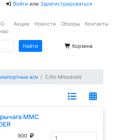
Войти
или
Зарегистрироваться
О
Акции
Новости
Обзоры
Контакты
нас
Корзина
 импортные а/м
С/бл Mitsubishi
о рычага MMC
DER
900