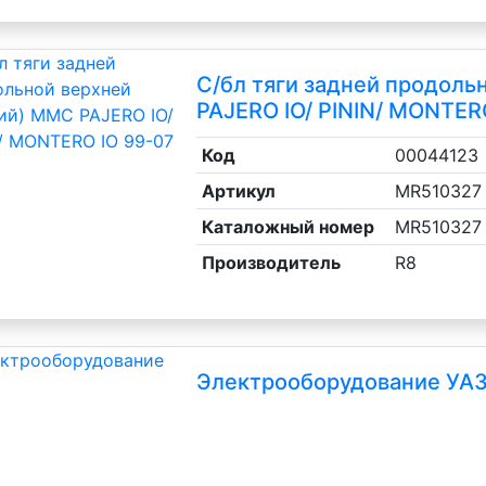
С/бл тяги задней продоль
PAJERO IO/ PININ/ MONTER
Код
00044123
Артикул
MR510327
Каталожный номер
MR510327
Производитель
R8
Электрооборудование УА
 потребления)