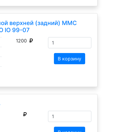
ной верхней (задний) MMC
O IO 99-07
1200
В корзину
З