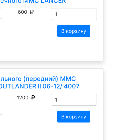
еречного MMC LANCER
600
В корзину
ольного (передний) MMC
UTLANDER II 06-12/ 4007
1200
В корзину