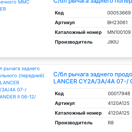
С/бл рычага заднего поп
ль, анигравий,
Код
00053669
Артикул
BH23061
ль, антигравий,
Каталожный номер
MN100109
Производитель
JIKIU
лы
С/бл рычага заднего прод
LANCER CY2A/3A/4A 07-/ O
пистон)
Код
00017948
Артикул
4120A125
Каталожный номер
4120A125
Производитель
R8
уцера, тройники