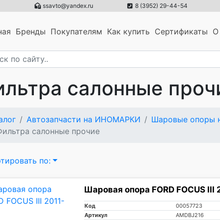
ssavto@yandex.ru
8 (3952) 29-44-54
ная
Бренды
Покупателям
Как купить
Сертификаты
О
ильтра салонные проч
алог
Автозапчасти на ИНОМАРКИ
Шаровые опоры н
Фильтра салонные прочие
тировать по:
Шаровая опора FORD FOCUS III 
Код
00057723
Артикул
AMDBJ216