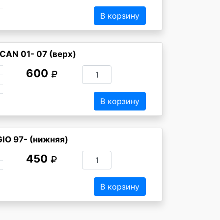
В корзину
AN 01- 07 (верх)
600
В корзину
IO 97- (нижняя)
450
В корзину