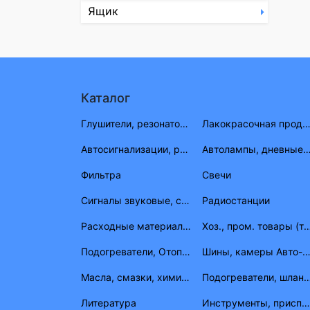
Ящик
Каталог
Глушители, резонаторы, приемные трубы ВАЗ, ГАЗ, УАЗ
Лакокрасочная продукция (растворитель, антигравий, краска, мат
Автосигнализации, радиостанции
Автолампы, дневные огни, фары противотуманные, габа
Фильтра
Свечи
Сигналы звуковые, световые
Радиостанции
Расходные материалы электрика
Хоз., пром. товары (товары народного
Подогреватели, Отопители, шланги, штуцера, тройники
Шины, камеры Авто-Вело-М
Масла, смазки, химия, герметик, тосолы
Подогреватели, 
Литература
Инструменты, приспособления, приборы