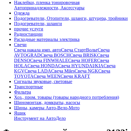
Наклейки, пленка тонировочная
Автопринадлежности, Аксессуары
Одежда
Подогреватели, Отопители, шланги, штуцера, тройники
Подогреватели, шланги
прочие услуги
Радиостанции
Расходные материалы электрика
Свечи
Свечa накала имп. авто
Свечa СтартВольт
Свеча
AVTOGRAD
Свеча BOSCH
Свеча BRISK
Свеча
DENSO
Свеча FINWHALE
Свеча HOFER
Свеча
HOLA
Свеча HONDA
Свеча HYUNDAI/KIA
Свеча
KGV
Свеча LADA
Свеча Miles
Свеча NGK
Свеча
TOYOTA
Свеча WEEN
Свечи KRAFT
Сигналы звуковые, световые
Транспортные
Фильтра
Хоз., пром. товары (товары народного потребления)
Шиномонтаж, домкраты, насосы
Шины, камеры Авто-Вело-Мото
Ящик
Инструмент на АвтоДело