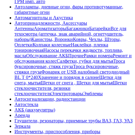
ГРМ имп. авто
Автолампы, дневные огни, фары противотуманные,
габаритные огни
Автомагнитолы и Акустика
Автопринадлежности, Аксессуары
Антенны
Ароматизаторы
Багажники
Батарейки
Все для
техосмотра (аптечка, знак аварийной, огнетушитель,
наборы)
Канистры, Воронки
Ковры, Чехлы, Шторы,
Оплетки
Колпаки колесные
Наклейки, пленка
тонировочная
Насосы перекачки жидкости, топлива,
масла
Обслуживание АКБ
Прочие
Рамки номера
Ремонт и
обслуживания колес
Салфетки, губки для мытья
Троса
буксировочные, стяжк груза
Троса буксировочные,
стяжки груза
Фонарик от USB налобный светодиодный
BL T 0*240
Хранение и порядок в салоне
Щетки для
снега, мытья
Щетки от снега , Щетки для мытья
Щетки
стеклоочистителя, резинки
стеклоочистителя
Электротовары
Эмблемы
Автосигнализации, радиостанции
Автостекла
АКБ (аккумулятры)
Аренда
Глушители, резонаторы, приемные трубы ВАЗ, ГАЗ, УАЗ
Зеркала
Инструменты, приспособления, приборы