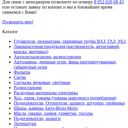
Для связи с менеджером позвоните по номеру
8 952 620 68 43
или оставьте заявку по кнопке и мы в ближайшее время
свяжемся с Вами!
Позвонить мне!
Каталог
Глушители, резонаторы, приемные трубы ВАЗ, ГАЗ, УАЗ
Лакокрасочная продукция (растворитель, антигравий,
краска, материал)
Автосигнализации, радиостанции
Автолампы, дневные огни, фары противотуманные,
габаритные огни
Фильтра
Свечи
Сигналы звуковые, световые
Радиостанции
Расходные материалы электрика
Хоз., пром. товары (товары народного потребления)
Подогреватели, Отопители, шланги, штуцера, тройники
Шины, камеры Авто-Вело-Мото
Масла, смазки, химия, герметик, тосолы
Подогреватели, шланги
Литература