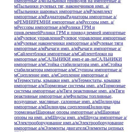
импортные а/м
Пыльники приводов на импортные а/
м
Пыльники рулевых тяг, наконечников имп. а/
м
Пыльники шаровых импортные а/м
Р/комплект
импортные а/м
Радиаторы
Радиаторы импортные а/
м
РЕМНИ
РЕМНИ импортные а/м
Рессоры имп. а/
м
Рессоры импортные а/м
Ролики ГРМ и
прив.ремней
Ролики ГРМ и привод ремней импортные
а/м
Рулевое управление
Рулевое управление импортные
а/м
Рулевые наконечники импортные а/м
Рулевые тяги
импортные а/м
Рычаги имп. а/м
Рычаги импортные а/
м
Сайлентблоки импортные а/м
Сайлентблоки на
импортные а/м
САЛЬНИКИ имп-е ав-ли
САЛЬНИКИ
импортные а/м
Стойка стабилизатора имп. а/м
Стойка
стабилизатора импортные а/м
Ступицы импортные а/
м
Сцепление имп. а/м
Сцепление импортные а/
м
Термостаты, крышки имп. а/м
Термостаты, крышки
импортные а/м
Тормозные системы имп. а/м
Тормозные
системы импортные а/м
Тяги реактивные имп. а/м
Тяги
реактивные импортные а/м
Фильтры топливные,
воздушные, масляные, салонные имп. а/м
Цилиндры
импортные а/м
Цилиндры сцепления
Цилиндры
тормозные
Шаровые опоры импортные а/м
Шаровые
опоры на имп. а/м
Шрусы имп. а/м
Шрусы импортные а/
м
Электрооборудование имп.а/м
Электрооборудование
импортные а/м
Элементы двигателя
Элементы цепных