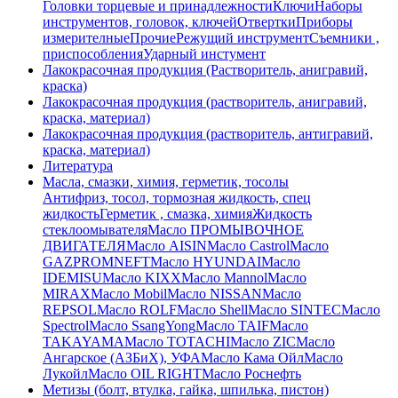
Головки торцевые и принадлежности
Ключи
Наборы
инструментов, головок, ключей
Отвертки
Приборы
измерителные
Прочие
Режущий инструмент
Съемники ,
приспособления
Ударный инстумент
Лакокрасочная продукция (Растворитель, анигравий,
краска)
Лакокрасочная продукция (растворитель, анигравий,
краска, материал)
Лакокрасочная продукция (растворитель, антигравий,
краска, материал)
Литература
Масла, смазки, химия, герметик, тосолы
Антифриз, тосол, тормозная жидкость, спец
жидкость
Герметик , смазка, химия
Жидкость
стеклоомывателя
Масло ПРОМЫВОЧНОЕ
ДВИГАТЕЛЯ
Масло AISIN
Масло Castrol
Масло
GAZPROMNEFT
Масло HYUNDAI
Масло
IDEMISU
Масло KIXX
Масло Mannol
Масло
MIRAX
Масло Mobil
Масло NISSAN
Масло
REPSOL
Масло ROLF
Масло Shell
Масло SINTEC
Масло
Spectrol
Масло SsangYong
Масло TAIF
Масло
TAKAYAMA
Масло TOTACHI
Масло ZIC
Масло
Ангарское (АЗБиХ), УФА
Масло Кама Ойл
Масло
Лукойл
Масло ОIL RIGHT
Масло Роснефть
Метизы (болт, втулка, гайка, шпилька, пистон)