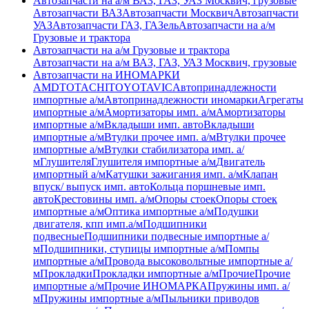
Автозапчасти на а/м ВАЗ, ГАЗ, УАЗ Москвич, грузовые
Автозапчасти ВАЗ
Автозапчасти Москвич
Автозапчасти
УАЗ
Автозапчасти ГАЗ, ГАЗель
Автозапчасти на а/м
Грузовые и трактора
Автозапчасти на а/м Грузовые и трактора
Автозапчасти на а/м ВАЗ, ГАЗ, УАЗ Москвич, грузовые
Автозапчасти на ИНОМАРКИ
AMD
TOTACHI
TOYOTA
VIC
Автопринадлежности
импортные а/м
Автопринадлежности иномарки
Агрегаты
импортные а/м
Амортизаторы имп. а/м
Амортизаторы
импортные а/м
Вкладыши имп. авто
Вкладыши
импортные а/м
Втулки прочее имп. а/м
Втулки прочее
импортные а/м
Втулки стабилизатора имп. а/
м
Глушителя
Глушителя импортные а/м
Двигатель
импортный а/м
Катушки зажигания имп. а/м
Клапан
впуск/ выпуск имп. авто
Кольца поршневые имп.
авто
Крестовины имп. а/м
Опоры стоек
Опоры стоек
импортные а/м
Оптика импортные а/м
Подушки
двигателя, кпп имп.а/м
Подшипники
подвесные
Подшипники подвесные импортные а/
м
Подшипники, ступицы импортные а/м
Помпы
импортные а/м
Провода высоковольтные импортные а/
м
Прокладки
Прокладки импортные а/м
Прочие
Прочие
импортные а/м
Прочие ИНОМАРКА
Пружины имп. а/
м
Пружины импортные а/м
Пыльники приводов