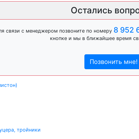
ль, анигравий,
Остались вопр
8 952 
ля связи с менеджером позвоните по номеру
ль, антигравий,
кнопке и мы в ближайшее время св
Позвонить мне!
лы
пистон)
уцера, тройники