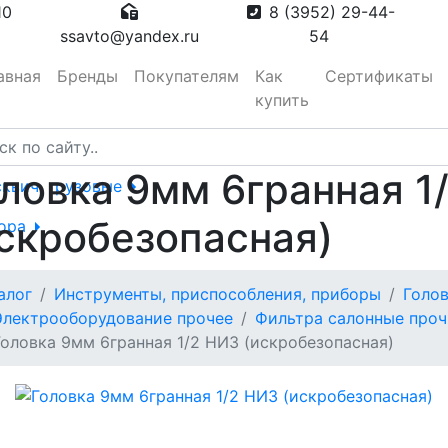
10
8 (3952) 29-44-
ssavto@yandex.ru
54
авная
Бренды
Покупателям
Как
Сертификаты
купить
ловка 9мм 6гранная 1
сквич, грузовые
скробезопасная)
тора
алог
Инструменты, приспособления, приборы
Голо
вотуманные,
Электрооборудование прочее
Фильтра салонные проч
Головка 9мм 6гранная 1/2 НИЗ (искробезопасная)