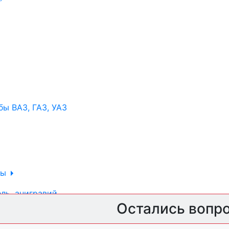
ы ВАЗ, ГАЗ, УАЗ
ры
ль, анигравий,
Остались вопр