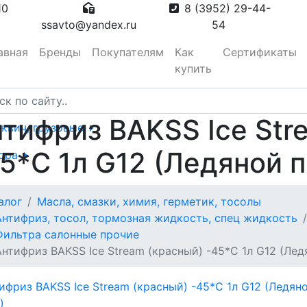
10
8 (3952) 29-44-
ssavto@yandex.ru
54
авная
Бренды
Покупателям
Как
Сертификаты
купить
тифриз BAKSS Ice Str
сквич, грузовые
5*С 1л G12 (Ледяной п
тора
алог
Масла, смазки, химия, герметик, тосолы
вотуманные,
Антифриз, тосол, тормозная жидкость, спец жидкость
Фильтра салонные прочие
Антифриз BAKSS Ice Stream (красный) -45*С 1л G12 (Лед