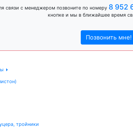
ль, анигравий,
8 952 
ля связи с менеджером позвоните по номеру
кнопке и мы в ближайшее время св
ль, антигравий,
Позвонить мне!
лы
пистон)
уцера, тройники