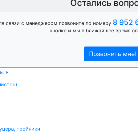
Остались вопр
ль, анигравий,
8 952 
ля связи с менеджером позвоните по номеру
кнопке и мы в ближайшее время св
ль, антигравий,
Позвонить мне!
лы
пистон)
уцера, тройники