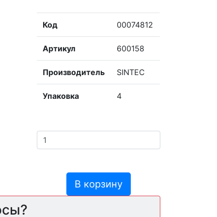
Код
00074812
Артикул
600158
Производитель
SINTEC
Упаковка
4
В корзину
осы?