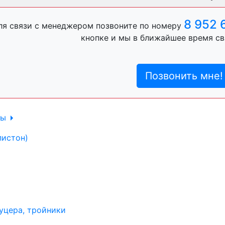
ль, анигравий,
8 952 
ля связи с менеджером позвоните по номеру
кнопке и мы в ближайшее время св
ль, антигравий,
Позвонить мне!
лы
пистон)
уцера, тройники