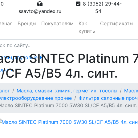
10
8 (3952) 29-44-
ssavto@yandex.ru
54
авная
Бренды
Покупателям
Как
Сертификаты
купить
сло SINTEC Platinum
сквич, грузовые
/CF А5/В5 4л. синт.
тора
алог
Масла, смазки, химия, герметик, тосолы
Масл
вотуманные,
Электрооборудование прочее
Фильтра салонные проч
Масло SINTEC Platinum 7000 5W30 SL/CF А5/В5 4л. синт.