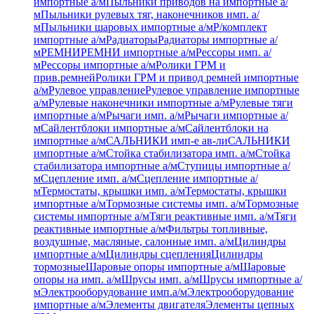
импортные а/м
Пыльники приводов на импортные а/
м
Пыльники рулевых тяг, наконечников имп. а/
м
Пыльники шаровых импортные а/м
Р/комплект
импортные а/м
Радиаторы
Радиаторы импортные а/
м
РЕМНИ
РЕМНИ импортные а/м
Рессоры имп. а/
м
Рессоры импортные а/м
Ролики ГРМ и
прив.ремней
Ролики ГРМ и привод ремней импортные
а/м
Рулевое управление
Рулевое управление импортные
а/м
Рулевые наконечники импортные а/м
Рулевые тяги
импортные а/м
Рычаги имп. а/м
Рычаги импортные а/
м
Сайлентблоки импортные а/м
Сайлентблоки на
импортные а/м
САЛЬНИКИ имп-е ав-ли
САЛЬНИКИ
импортные а/м
Стойка стабилизатора имп. а/м
Стойка
стабилизатора импортные а/м
Ступицы импортные а/
м
Сцепление имп. а/м
Сцепление импортные а/
м
Термостаты, крышки имп. а/м
Термостаты, крышки
импортные а/м
Тормозные системы имп. а/м
Тормозные
системы импортные а/м
Тяги реактивные имп. а/м
Тяги
реактивные импортные а/м
Фильтры топливные,
воздушные, масляные, салонные имп. а/м
Цилиндры
импортные а/м
Цилиндры сцепления
Цилиндры
тормозные
Шаровые опоры импортные а/м
Шаровые
опоры на имп. а/м
Шрусы имп. а/м
Шрусы импортные а/
м
Электрооборудование имп.а/м
Электрооборудование
импортные а/м
Элементы двигателя
Элементы цепных