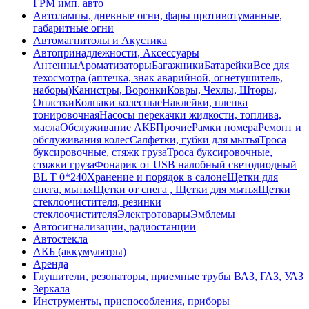
ГРМ имп. авто
Автолампы, дневные огни, фары противотуманные,
габаритные огни
Автомагнитолы и Акустика
Автопринадлежности, Аксессуары
Антенны
Ароматизаторы
Багажники
Батарейки
Все для
техосмотра (аптечка, знак аварийной, огнетушитель,
наборы)
Канистры, Воронки
Ковры, Чехлы, Шторы,
Оплетки
Колпаки колесные
Наклейки, пленка
тонировочная
Насосы перекачки жидкости, топлива,
масла
Обслуживание АКБ
Прочие
Рамки номера
Ремонт и
обслуживания колес
Салфетки, губки для мытья
Троса
буксировочные, стяжк груза
Троса буксировочные,
стяжки груза
Фонарик от USB налобный светодиодный
BL T 0*240
Хранение и порядок в салоне
Щетки для
снега, мытья
Щетки от снега , Щетки для мытья
Щетки
стеклоочистителя, резинки
стеклоочистителя
Электротовары
Эмблемы
Автосигнализации, радиостанции
Автостекла
АКБ (аккумулятры)
Аренда
Глушители, резонаторы, приемные трубы ВАЗ, ГАЗ, УАЗ
Зеркала
Инструменты, приспособления, приборы