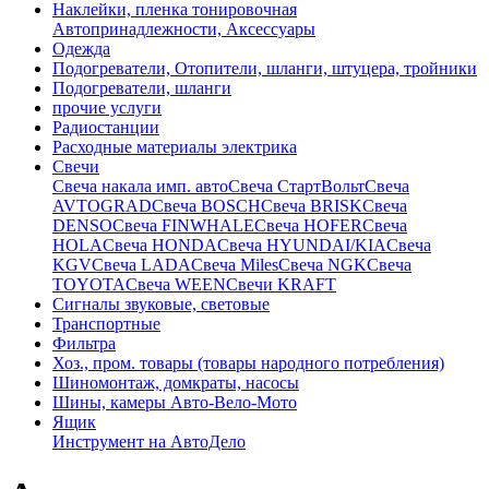
Наклейки, пленка тонировочная
Автопринадлежности, Аксессуары
Одежда
Подогреватели, Отопители, шланги, штуцера, тройники
Подогреватели, шланги
прочие услуги
Радиостанции
Расходные материалы электрика
Свечи
Свечa накала имп. авто
Свечa СтартВольт
Свеча
AVTOGRAD
Свеча BOSCH
Свеча BRISK
Свеча
DENSO
Свеча FINWHALE
Свеча HOFER
Свеча
HOLA
Свеча HONDA
Свеча HYUNDAI/KIA
Свеча
KGV
Свеча LADA
Свеча Miles
Свеча NGK
Свеча
TOYOTA
Свеча WEEN
Свечи KRAFT
Сигналы звуковые, световые
Транспортные
Фильтра
Хоз., пром. товары (товары народного потребления)
Шиномонтаж, домкраты, насосы
Шины, камеры Авто-Вело-Мото
Ящик
Инструмент на АвтоДело