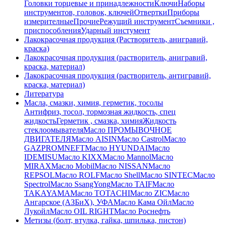
Головки торцевые и принадлежности
Ключи
Наборы
инструментов, головок, ключей
Отвертки
Приборы
измерителные
Прочие
Режущий инструмент
Съемники ,
приспособления
Ударный инстумент
Лакокрасочная продукция (Растворитель, анигравий,
краска)
Лакокрасочная продукция (растворитель, анигравий,
краска, материал)
Лакокрасочная продукция (растворитель, антигравий,
краска, материал)
Литература
Масла, смазки, химия, герметик, тосолы
Антифриз, тосол, тормозная жидкость, спец
жидкость
Герметик , смазка, химия
Жидкость
стеклоомывателя
Масло ПРОМЫВОЧНОЕ
ДВИГАТЕЛЯ
Масло AISIN
Масло Castrol
Масло
GAZPROMNEFT
Масло HYUNDAI
Масло
IDEMISU
Масло KIXX
Масло Mannol
Масло
MIRAX
Масло Mobil
Масло NISSAN
Масло
REPSOL
Масло ROLF
Масло Shell
Масло SINTEC
Масло
Spectrol
Масло SsangYong
Масло TAIF
Масло
TAKAYAMA
Масло TOTACHI
Масло ZIC
Масло
Ангарское (АЗБиХ), УФА
Масло Кама Ойл
Масло
Лукойл
Масло ОIL RIGHT
Масло Роснефть
Метизы (болт, втулка, гайка, шпилька, пистон)