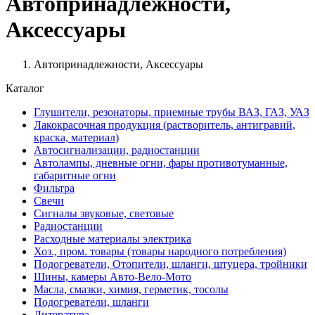
Автопринадлежности,
Аксессуары
Автопринадлежности, Аксессуары
Каталог
Глушители, резонаторы, приемные трубы ВАЗ, ГАЗ, УАЗ
Лакокрасочная продукция (растворитель, антигравий,
краска, материал)
Автосигнализации, радиостанции
Автолампы, дневные огни, фары противотуманные,
габаритные огни
Фильтра
Свечи
Сигналы звуковые, световые
Радиостанции
Расходные материалы электрика
Хоз., пром. товары (товары народного потребления)
Подогреватели, Отопители, шланги, штуцера, тройники
Шины, камеры Авто-Вело-Мото
Масла, смазки, химия, герметик, тосолы
Подогреватели, шланги
Литература