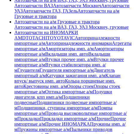
Автозапчасти на а/м ВАЗ, ГАЗ, УАЗ Москвич, грузовые
Автозапчасти ВАЗ
Автозапчасти Москвич
Автозапчасти
УАЗ
Автозапчасти ГАЗ, ГАЗель
Автозапчасти на а/м
Грузовые и трактора
Автозапчасти на а/м Грузовые и трактора
Автозапчасти на а/м ВАЗ, ГАЗ, УАЗ Москвич, грузовые
Автозапчасти на ИНОМАРКИ
AMD
TOTACHI
TOYOTA
VIC
Автопринадлежности
импортные а/м
Автопринадлежности иномарки
Агрегаты
импортные а/м
Амортизаторы имп. а/м
Амортизаторы
импортные а/м
Вкладыши имп. авто
Вкладыши
импортные а/м
Втулки прочее имп. а/м
Втулки прочее
импортные а/м
Втулки стабилизатора имп. а/
м
Глушителя
Глушителя импортные а/м
Двигатель
импортный а/м
Катушки зажигания имп. а/м
Клапан
впуск/ выпуск имп. авто
Кольца поршневые имп.
авто
Крестовины имп. а/м
Опоры стоек
Опоры стоек
импортные а/м
Оптика импортные а/м
Подушки
двигателя, кпп имп.а/м
Подшипники
подвесные
Подшипники подвесные импортные а/
м
Подшипники, ступицы импортные а/м
Помпы
импортные а/м
Провода высоковольтные импортные а/
м
Прокладки
Прокладки импортные а/м
Прочие
Прочие
импортные а/м
Прочие ИНОМАРКА
Пружины имп. а/
м
Пружины импортные а/м
Пыльники приводов