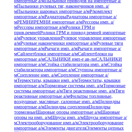
импортные а/м
Пыльники приводов на импортные а/
м
Пыльники рулевых тяг, наконечников имп. а/
м
Пыльники шаровых импортные а/м
Р/комплект
импортные а/м
Радиаторы
Радиаторы импортные а/
м
РЕМНИ
РЕМНИ импортные а/м
Рессоры имп. а/
м
Рессоры импортные а/м
Ролики ГРМ и
прив.ремней
Ролики ГРМ и привод ремней импортные
а/м
Рулевое управление
Рулевое управление импортные
а/м
Рулевые наконечники импортные а/м
Рулевые тяги
импортные а/м
Рычаги имп. а/м
Рычаги импортные а/
м
Сайлентблоки импортные а/м
Сайлентблоки на
импортные а/м
САЛЬНИКИ имп-е ав-ли
САЛЬНИКИ
импортные а/м
Стойка стабилизатора имп. а/м
Стойка
стабилизатора импортные а/м
Ступицы импортные а/
м
Сцепление имп. а/м
Сцепление импортные а/
м
Термостаты, крышки имп. а/м
Термостаты, крышки
импортные а/м
Тормозные системы имп. а/м
Тормозные
системы импортные а/м
Тяги реактивные имп. а/м
Тяги
реактивные импортные а/м
Фильтры топливные,
воздушные, масляные, салонные имп. а/м
Цилиндры
импортные а/м
Цилиндры сцепления
Цилиндры
тормозные
Шаровые опоры импортные а/м
Шаровые
опоры на имп. а/м
Шрусы имп. а/м
Шрусы импортные а/
м
Электрооборудование имп.а/м
Электрооборудование
импортные а/м
Элементы двигателя
Элементы цепных