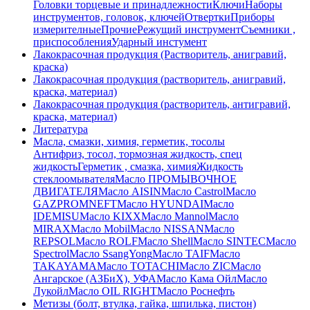
Головки торцевые и принадлежности
Ключи
Наборы
инструментов, головок, ключей
Отвертки
Приборы
измерителные
Прочие
Режущий инструмент
Съемники ,
приспособления
Ударный инстумент
Лакокрасочная продукция (Растворитель, анигравий,
краска)
Лакокрасочная продукция (растворитель, анигравий,
краска, материал)
Лакокрасочная продукция (растворитель, антигравий,
краска, материал)
Литература
Масла, смазки, химия, герметик, тосолы
Антифриз, тосол, тормозная жидкость, спец
жидкость
Герметик , смазка, химия
Жидкость
стеклоомывателя
Масло ПРОМЫВОЧНОЕ
ДВИГАТЕЛЯ
Масло AISIN
Масло Castrol
Масло
GAZPROMNEFT
Масло HYUNDAI
Масло
IDEMISU
Масло KIXX
Масло Mannol
Масло
MIRAX
Масло Mobil
Масло NISSAN
Масло
REPSOL
Масло ROLF
Масло Shell
Масло SINTEC
Масло
Spectrol
Масло SsangYong
Масло TAIF
Масло
TAKAYAMA
Масло TOTACHI
Масло ZIC
Масло
Ангарское (АЗБиХ), УФА
Масло Кама Ойл
Масло
Лукойл
Масло ОIL RIGHT
Масло Роснефть
Метизы (болт, втулка, гайка, шпилька, пистон)