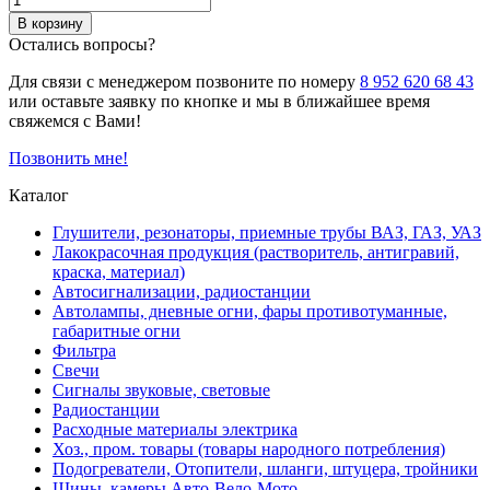
В корзину
Остались вопросы?
Для связи с менеджером позвоните по номеру
8 952 620 68 43
или оставьте заявку по кнопке и мы в ближайшее время
свяжемся с Вами!
Позвонить мне!
Каталог
Глушители, резонаторы, приемные трубы ВАЗ, ГАЗ, УАЗ
Лакокрасочная продукция (растворитель, антигравий,
краска, материал)
Автосигнализации, радиостанции
Автолампы, дневные огни, фары противотуманные,
габаритные огни
Фильтра
Свечи
Сигналы звуковые, световые
Радиостанции
Расходные материалы электрика
Хоз., пром. товары (товары народного потребления)
Подогреватели, Отопители, шланги, штуцера, тройники
Шины, камеры Авто-Вело-Мото