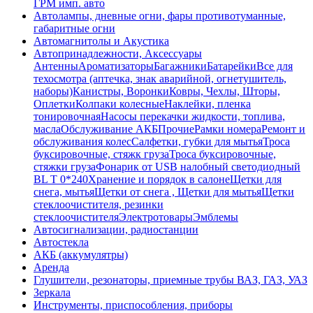
ГРМ имп. авто
Автолампы, дневные огни, фары противотуманные,
габаритные огни
Автомагнитолы и Акустика
Автопринадлежности, Аксессуары
Антенны
Ароматизаторы
Багажники
Батарейки
Все для
техосмотра (аптечка, знак аварийной, огнетушитель,
наборы)
Канистры, Воронки
Ковры, Чехлы, Шторы,
Оплетки
Колпаки колесные
Наклейки, пленка
тонировочная
Насосы перекачки жидкости, топлива,
масла
Обслуживание АКБ
Прочие
Рамки номера
Ремонт и
обслуживания колес
Салфетки, губки для мытья
Троса
буксировочные, стяжк груза
Троса буксировочные,
стяжки груза
Фонарик от USB налобный светодиодный
BL T 0*240
Хранение и порядок в салоне
Щетки для
снега, мытья
Щетки от снега , Щетки для мытья
Щетки
стеклоочистителя, резинки
стеклоочистителя
Электротовары
Эмблемы
Автосигнализации, радиостанции
Автостекла
АКБ (аккумулятры)
Аренда
Глушители, резонаторы, приемные трубы ВАЗ, ГАЗ, УАЗ
Зеркала
Инструменты, приспособления, приборы