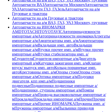
Автозапчасти на а/м ВАЗ, ГАЗ, УАЗ Москвич, грузовые
Автозапчасти ВАЗ
Автозапчасти Москвич
Автозапчасти
УАЗ
Автозапчасти ГАЗ, ГАЗель
Автозапчасти на а/м
Грузовые и трактора
Автозапчасти на а/м Грузовые и трактора
Автозапчасти на а/м ВАЗ, ГАЗ, УАЗ Москвич, грузовые
Автозапчасти на ИНОМАРКИ
AMD
TOTACHI
TOYOTA
VIC
Автопринадлежности
импортные а/м
Автопринадлежности иномарки
Агрегаты
импортные а/м
Амортизаторы имп. а/м
Амортизаторы
импортные а/м
Вкладыши имп. авто
Вкладыши
импортные а/м
Втулки прочее имп. а/м
Втулки прочее
импортные а/м
Втулки стабилизатора имп. а/
м
Глушителя
Глушителя импортные а/м
Двигатель
импортный а/м
Катушки зажигания имп. а/м
Клапан
впуск/ выпуск имп. авто
Кольца поршневые имп.
авто
Крестовины имп. а/м
Опоры стоек
Опоры стоек
импортные а/м
Оптика импортные а/м
Подушки
двигателя, кпп имп.а/м
Подшипники
подвесные
Подшипники подвесные импортные а/
м
Подшипники, ступицы импортные а/м
Помпы
импортные а/м
Провода высоковольтные импортные а/
м
Прокладки
Прокладки импортные а/м
Прочие
Прочие
импортные а/м
Прочие ИНОМАРКА
Пружины имп. а/
м
Пружины импортные а/м
Пыльники приводов