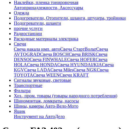
Наклейки, пленка тонировочная
Автопринадлежности, Аксессуары
Одежда
Подогреватели, Отопители, шланги, штуцера, тройники
Подогреватели, шланги
прочие услуги
Радиостанции
Расходные материалы электрика
Свечи
Свечa накала имп. авто
Свечa СтартВольт
Свеча
AVTOGRAD
Свеча BOSCH
Свеча BRISK
Свеча
DENSO
Свеча FINWHALE
Свеча HOFER
Свеча
HOLA
Свеча HONDA
Свеча HYUNDAI/KIA
Свеча
KGV
Свеча LADA
Свеча Miles
Свеча NGK
Свеча
TOYOTA
Свеча WEEN
Свечи KRAFT
Сигналы звуковые, световые
Транспортные
Фильтра
Хоз., пром. товары (товары народного потребления)
Шиномонтаж, домкраты, насосы
Шины, камеры Авто-Вело-Мото
Ящик
Инструмент на АвтоДело