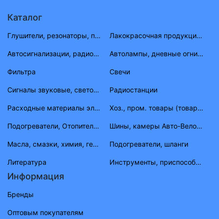
Каталог
Глушители, резонаторы, приемные трубы ВАЗ, ГАЗ, УАЗ
Лакокрасочная продукция (растворитель, антигравий, краска, материал)
Автосигнализации, радиостанции
Автолампы, дневные огни, фары противотуманные, габаритные огни
Фильтра
Свечи
Сигналы звуковые, световые
Радиостанции
Расходные материалы электрика
Хоз., пром. товары (товары народного потребления)
Подогреватели, Отопители, шланги, штуцера, тройники
Шины, камеры Авто-Вело-Мото
Масла, смазки, химия, герметик, тосолы
Подогреватели, шланги
Литература
Инструменты, приспособления, приборы
Информация
Бренды
Оптовым покупателям