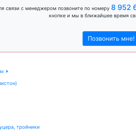
ль, анигравий,
8 952 
ля связи с менеджером позвоните по номеру
кнопке и мы в ближайшее время св
ль, антигравий,
Позвонить мне!
лы
пистон)
уцера, тройники