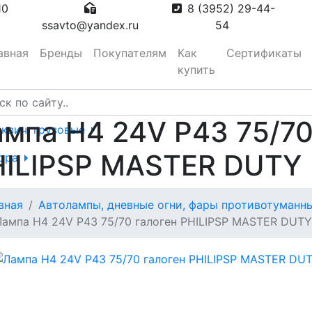
10
8 (3952) 29-44-
ssavto@yandex.ru
54
авная
Бренды
Покупателям
Как
Сертификаты
купить
мпа Н4 24V Р43 75/70
сквич, грузовые
HILIPSP MASTER DUTY
тора
вная
Автолампы, дневные огни, фары противотуманны
вотуманные,
Лампа Н4 24V Р43 75/70 галоген PHILIPSP MASTER DUTY