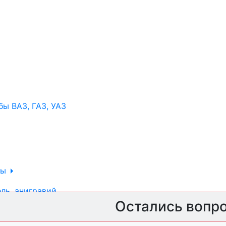
ы ВАЗ, ГАЗ, УАЗ
ры
ль, анигравий,
Остались вопр