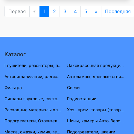
Первая
«
1
2
3
4
5
»
Последняя
Каталог
Глушители, резонаторы, приемные трубы ВАЗ, ГАЗ, УАЗ
Лакокрасочная продукция (растворитель, антигравий, краска, материал)
Автосигнализации, радиостанции
Автолампы, дневные огни, фары противотуманные, габаритные огни
Фильтра
Свечи
Сигналы звуковые, световые
Радиостанции
Расходные материалы электрика
Хоз., пром. товары (товары народного потребления)
Подогреватели, Отопители, шланги, штуцера, тройники
Шины, камеры Авто-Вело-Мото
Масла, смазки, химия, герметик, тосолы
Подогреватели, шланги