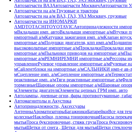
Автозапчасти на а/м ВАЗ, ГАЗ, УАЗ Москвич, грузовые
Автозапчасти ВАЗ
Автозапчасти Москвич
Автозапчасти 
Автозапчасти на а/м Грузовые и трактора
Автозапчасти на а/м ВАЗ, ГАЗ, УАЗ Москвич, грузовые
Автозапчасти на ИНОМАРКИ
AMD
TOTACHI
TOYOTA
VIC
Автопринадлежности импор
м
Вкладыши имп. авто
Вкладыши импортные а/м
Втулки п
импортный а/м
Катушки зажигания имп. а/м
Клапан впуск
импортные а/м
Подушки двигателя, кпп имп.а/м
Подшипни
высоковольтные импортные а/м
Прокладки
Прокладки имп
импортные а/м
Пыльники приводов на импортные а/м
Пыл
импортные а/м
РЕМНИ
РЕМНИ импортные а/м
Рессоры им
управление
Рулевое управление импортные а/м
Рулевые н
м
Сайлентблоки на импортные а/м
САЛЬНИКИ имп-е ав-
м
Сцепление имп. а/м
Сцепление импортные а/м
Термостат
реактивные имп. а/м
Тяги реактивные импортные а/м
Филь
тормозные
Шаровые опоры импортные а/м
Шаровые опоры
м
Элементы двигателя
Элементы цепных ГРМ имп. авто
Автолампы, дневные огни, фары противотуманные, габа
Автомагнитолы и Акустика
Автопринадлежности, Аксессуары
Антенны
Ароматизаторы
Багажники
Батарейки
Все для тех
колесные
Наклейки, пленка тонировочная
Насосы перекач
мытья
Троса буксировочные, стяжк груза
Троса буксировоч
мытья
Щетки от снега , Щетки для мытья
Щетки стеклоочи