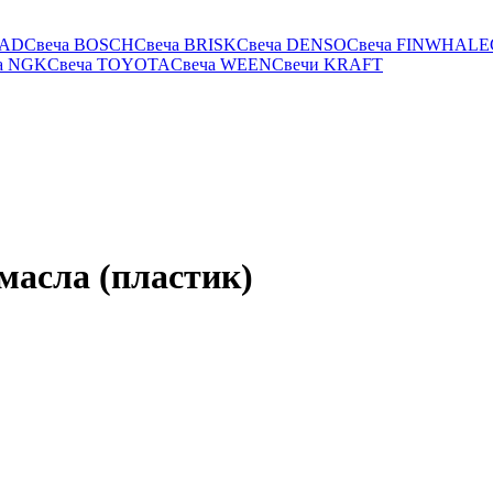
RAD
Свеча BOSCH
Свеча BRISK
Свеча DENSO
Свеча FINWHALE
а NGK
Свеча TOYOTA
Свеча WEEN
Свечи KRAFT
масла (пластик)