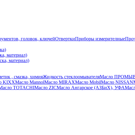
ументов, головок, ключей
Отвертки
Приборы измерителные
Про
ка)
ка, материал)
ска, материал)
етик , смазка, химия
Жидкость стеклоомывателя
Масло ПРОМЫ
о KIXX
Масло Mannol
Масло MIRAX
Масло Mobil
Масло NISSAN
Масло TOTACHI
Масло ZIC
Масло Ангарское (АЗБиХ), УФА
Масл