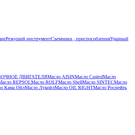
чие
Режущий инструмент
Съемники , приспособления
Ударный
ВОЧНОЕ ДВИГАТЕЛЯ
Масло AISIN
Масло Castrol
Масло
Масло REPSOL
Масло ROLF
Масло Shell
Масло SINTEC
Масло
о Кама Ойл
Масло Лукойл
Масло ОIL RIGHT
Масло Роснефть