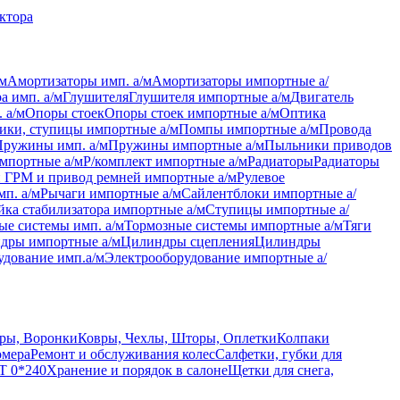
актора
/м
Амортизаторы имп. а/м
Амортизаторы импортные а/
а имп. а/м
Глушителя
Глушителя импортные а/м
Двигатель
 а/м
Опоры стоек
Опоры стоек импортные а/м
Оптика
ки, ступицы импортные а/м
Помпы импортные а/м
Провода
Пружины имп. а/м
Пружины импортные а/м
Пыльники приводов
мпортные а/м
Р/комплект импортные а/м
Радиаторы
Радиаторы
 ГРМ и привод ремней импортные а/м
Рулевое
мп. а/м
Рычаги импортные а/м
Сайлентблоки импортные а/
йка стабилизатора импортные а/м
Ступицы импортные а/
ые системы имп. а/м
Тормозные системы импортные а/м
Тяги
дры импортные а/м
Цилиндры сцепления
Цилиндры
удование имп.а/м
Электрооборудование импортные а/
ры, Воронки
Ковры, Чехлы, Шторы, Оплетки
Колпаки
омера
Ремонт и обслуживания колес
Салфетки, губки для
T 0*240
Хранение и порядок в салоне
Щетки для снега,