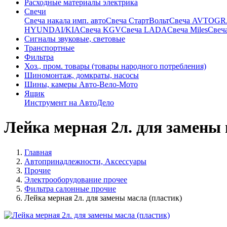
Расходные материалы электрика
Свечи
Свечa накала имп. авто
Свечa СтартВольт
Свеча AVTOG
HYUNDAI/KIA
Свеча KGV
Свеча LADA
Свеча Miles
Свеч
Сигналы звуковые, световые
Транспортные
Фильтра
Хоз., пром. товары (товары народного потребления)
Шиномонтаж, домкраты, насосы
Шины, камеры Авто-Вело-Мото
Ящик
Инструмент на АвтоДело
Лейка мерная 2л. для замены 
Главная
Автопринадлежности, Аксессуары
Прочие
Электрооборудование прочее
Фильтра салонные прочие
Лейка мерная 2л. для замены масла (пластик)