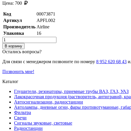
Цена:
700
Код
00073871
Артикул
APFL002
Производитель
Airline
Упаковка
16
В корзину
Остались вопросы?
Для связи с менеджером позвоните по номеру
8 952 620 68 43
ил
Позвонить мне!
Каталог
Глушители, резонаторы, приемные трубы ВАЗ, ГАЗ, УАЗ
Лакокрасочная продукция (растворитель, антигравий, кра
Автосигнализации, радиостанции
Автолампы, дневные огни, фары противотуманные, габа
Фильтра
Свечи
Сигналы звуковые, световые
Радиостанции