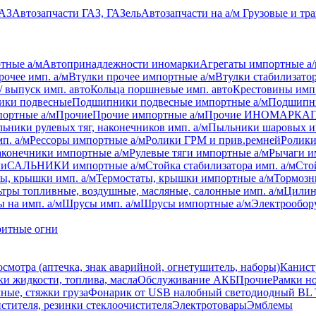
УАЗ
Автозапчасти ГАЗ, ГАЗель
Автозапчасти на а/м Грузовые и тр
тные а/м
Автопринадлежности иномарки
Агрегаты импортные а
рочее имп. а/м
Втулки прочее импортные а/м
Втулки стабилизатор
/ выпуск имп. авто
Кольца поршневые имп. авто
Крестовины имп.
ки подвесные
Подшипники подвесные импортные а/м
Подшипни
ортные а/м
Прочие
Прочие импортные а/м
Прочие ИНОМАРКА
ьники рулевых тяг, наконечников имп. а/м
Пыльники шаровых и
п. а/м
Рессоры импортные а/м
Ролики ГРМ и прив.ремней
Ролики
аконечники импортные а/м
Рулевые тяги импортные а/м
Рычаги и
ли
САЛЬНИКИ импортные а/м
Стойка стабилизатора имп. а/м
Сто
ы, крышки имп. а/м
Термостаты, крышки импортные а/м
Тормозн
тры топливные, воздушные, масляные, салонные имп. а/м
Цилин
 на имп. а/м
Шрусы имп. а/м
Шрусы импортные а/м
Электрообор
ритные огни
осмотра (аптечка, знак аварийной, огнетушитель, наборы)
Канист
ки жидкости, топлива, масла
Обслуживание АКБ
Прочие
Рамки н
ные, стяжки груза
Фонарик от USB налобный светодиодный BL 
стителя, резинки стеклоочистителя
Электротовары
Эмблемы