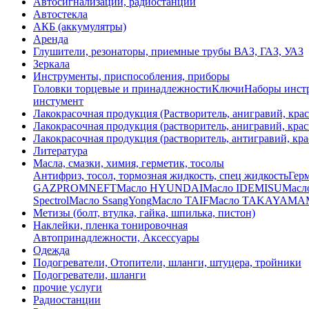
Автосигнализации, радиостанции
Автостекла
АКБ (аккумулятры)
Аренда
Глушители, резонаторы, приемные трубы ВАЗ, ГАЗ, УАЗ
Зеркала
Инструменты, приспособления, приборы
Головки торцевые и принадлежности
Ключи
Наборы инстр
инстумент
Лакокрасочная продукция (Растворитель, анигравий, крас
Лакокрасочная продукция (растворитель, анигравий, крас
Лакокрасочная продукция (растворитель, антигравий, кра
Литература
Масла, смазки, химия, герметик, тосолы
Антифриз, тосол, тормозная жидкость, спец жидкость
Герм
GAZPROMNEFT
Масло HYUNDAI
Масло IDEMISU
Масл
Spectrol
Масло SsangYong
Масло TAIF
Масло TAKAYAMA
Метизы (болт, втулка, гайка, шпилька, пистон)
Наклейки, пленка тонировочная
Автопринадлежности, Аксессуары
Одежда
Подогреватели, Отопители, шланги, штуцера, тройники
Подогреватели, шланги
прочие услуги
Радиостанции