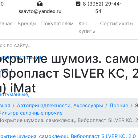
10
8 (3952) 29-44-
ssavto@yandex.ru
54
авная
Бренды
Покупателям
Как
Сертификаты
купить
окрытие шумоиз. сам
сквич, грузовые
бропласт SILVER КС, 
тора
) iMat
вотуманные,
вная
Автопринадлежности, Аксессуары
Прочие
Э
Фильтра салонные прочие
Покрытие шумоиз. самоклеющ. Вибропласт SILVER КС, 2,