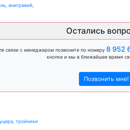
ль, анигравий,
Остались вопр
ль, антигравий,
8 952 
ля связи с менеджером позвоните по номеру
кнопке и мы в ближайшее время св
лы
Позвонить мне!
пистон)
уцера, тройники