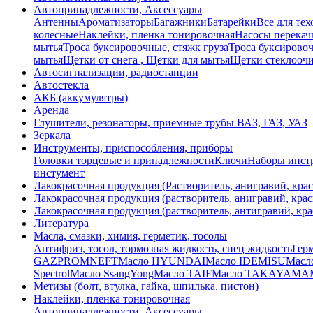
Автопринадлежности, Аксессуары
Антенны
Ароматизаторы
Багажники
Батарейки
Все для тех
колесные
Наклейки, пленка тонировочная
Насосы перекач
мытья
Троса буксировочные, стяжк груза
Троса буксировоч
мытья
Щетки от снега , Щетки для мытья
Щетки стеклоочи
Автосигнализации, радиостанции
Автостекла
АКБ (аккумулятры)
Аренда
Глушители, резонаторы, приемные трубы ВАЗ, ГАЗ, УАЗ
Зеркала
Инструменты, приспособления, приборы
Головки торцевые и принадлежности
Ключи
Наборы инстр
инстумент
Лакокрасочная продукция (Растворитель, анигравий, крас
Лакокрасочная продукция (растворитель, анигравий, крас
Лакокрасочная продукция (растворитель, антигравий, кра
Литература
Масла, смазки, химия, герметик, тосолы
Антифриз, тосол, тормозная жидкость, спец жидкость
Герм
GAZPROMNEFT
Масло HYUNDAI
Масло IDEMISU
Масл
Spectrol
Масло SsangYong
Масло TAIF
Масло TAKAYAMA
Метизы (болт, втулка, гайка, шпилька, пистон)
Наклейки, пленка тонировочная
Автопринадлежности, Аксессуары