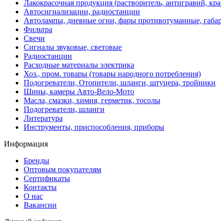
Лакокрасочная продукция (растворитель, антигравий, кра
Автосигнализации, радиостанции
Автолампы, дневные огни, фары противотуманные, габа
Фильтра
Свечи
Сигналы звуковые, световые
Радиостанции
Расходные материалы электрика
Хоз., пром. товары (товары народного потребления)
Подогреватели, Отопители, шланги, штуцера, тройники
Шины, камеры Авто-Вело-Мото
Масла, смазки, химия, герметик, тосолы
Подогреватели, шланги
Литература
Инструменты, приспособления, приборы
Информация
Бренды
Оптовым покупателям
Сертификаты
Контакты
О нас
Вакансии