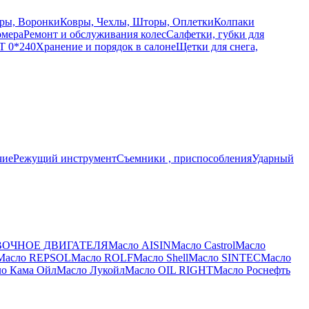
ры, Воронки
Ковры, Чехлы, Шторы, Оплетки
Колпаки
омера
Ремонт и обслуживания колес
Салфетки, губки для
T 0*240
Хранение и порядок в салоне
Щетки для снега,
чие
Режущий инструмент
Съемники , приспособления
Ударный
ВОЧНОЕ ДВИГАТЕЛЯ
Масло AISIN
Масло Castrol
Масло
Масло REPSOL
Масло ROLF
Масло Shell
Масло SINTEC
Масло
о Кама Ойл
Масло Лукойл
Масло ОIL RIGHT
Масло Роснефть