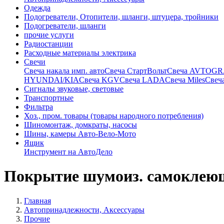
Одежда
Подогреватели, Отопители, шланги, штуцера, тройники
Подогреватели, шланги
прочие услуги
Радиостанции
Расходные материалы электрика
Свечи
Свечa накала имп. авто
Свечa СтартВольт
Свеча AVTOG
HYUNDAI/KIA
Свеча KGV
Свеча LADA
Свеча Miles
Свеч
Сигналы звуковые, световые
Транспортные
Фильтра
Хоз., пром. товары (товары народного потребления)
Шиномонтаж, домкраты, насосы
Шины, камеры Авто-Вело-Мото
Ящик
Инструмент на АвтоДело
Покрытие шумоиз. самоклеющ.
Главная
Автопринадлежности, Аксессуары
Прочие