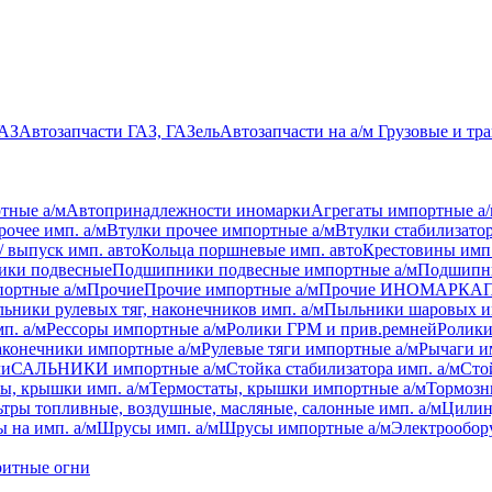
УАЗ
Автозапчасти ГАЗ, ГАЗель
Автозапчасти на а/м Грузовые и тр
тные а/м
Автопринадлежности иномарки
Агрегаты импортные а
рочее имп. а/м
Втулки прочее импортные а/м
Втулки стабилизатор
/ выпуск имп. авто
Кольца поршневые имп. авто
Крестовины имп.
ки подвесные
Подшипники подвесные импортные а/м
Подшипни
ортные а/м
Прочие
Прочие импортные а/м
Прочие ИНОМАРКА
ьники рулевых тяг, наконечников имп. а/м
Пыльники шаровых и
п. а/м
Рессоры импортные а/м
Ролики ГРМ и прив.ремней
Ролики
аконечники импортные а/м
Рулевые тяги импортные а/м
Рычаги и
ли
САЛЬНИКИ импортные а/м
Стойка стабилизатора имп. а/м
Сто
ы, крышки имп. а/м
Термостаты, крышки импортные а/м
Тормозн
тры топливные, воздушные, масляные, салонные имп. а/м
Цилин
 на имп. а/м
Шрусы имп. а/м
Шрусы импортные а/м
Электрообор
ритные огни