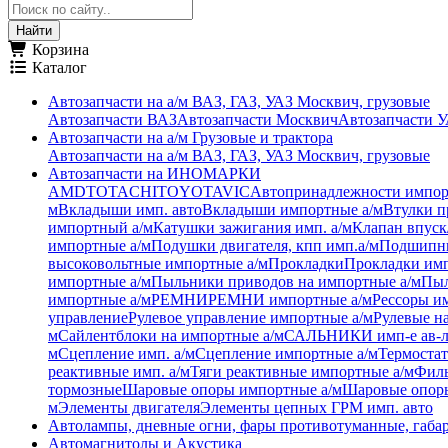
Корзина
Каталог
Автозапчасти на а/м ВАЗ, ГАЗ, УАЗ Москвич, грузовые
Автозапчасти ВАЗ
Автозапчасти Москвич
Автозапчасти 
Автозапчасти на а/м Грузовые и трактора
Автозапчасти на а/м ВАЗ, ГАЗ, УАЗ Москвич, грузовые
Автозапчасти на ИНОМАРКИ
AMD
TOTACHI
TOYOTA
VIC
Автопринадлежности импор
м
Вкладыши имп. авто
Вкладыши импортные а/м
Втулки п
импортный а/м
Катушки зажигания имп. а/м
Клапан впуск
импортные а/м
Подушки двигателя, кпп имп.а/м
Подшипни
высоковольтные импортные а/м
Прокладки
Прокладки имп
импортные а/м
Пыльники приводов на импортные а/м
Пыл
импортные а/м
РЕМНИ
РЕМНИ импортные а/м
Рессоры им
управление
Рулевое управление импортные а/м
Рулевые н
м
Сайлентблоки на импортные а/м
САЛЬНИКИ имп-е ав-
м
Сцепление имп. а/м
Сцепление импортные а/м
Термостат
реактивные имп. а/м
Тяги реактивные импортные а/м
Филь
тормозные
Шаровые опоры импортные а/м
Шаровые опоры
м
Элементы двигателя
Элементы цепных ГРМ имп. авто
Автолампы, дневные огни, фары противотуманные, габа
Автомагнитолы и Акустика