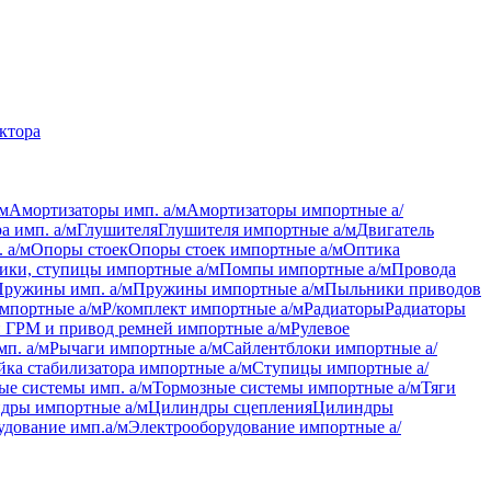
актора
/м
Амортизаторы имп. а/м
Амортизаторы импортные а/
а имп. а/м
Глушителя
Глушителя импортные а/м
Двигатель
 а/м
Опоры стоек
Опоры стоек импортные а/м
Оптика
ки, ступицы импортные а/м
Помпы импортные а/м
Провода
Пружины имп. а/м
Пружины импортные а/м
Пыльники приводов
мпортные а/м
Р/комплект импортные а/м
Радиаторы
Радиаторы
 ГРМ и привод ремней импортные а/м
Рулевое
мп. а/м
Рычаги импортные а/м
Сайлентблоки импортные а/
йка стабилизатора импортные а/м
Ступицы импортные а/
ые системы имп. а/м
Тормозные системы импортные а/м
Тяги
дры импортные а/м
Цилиндры сцепления
Цилиндры
удование имп.а/м
Электрооборудование импортные а/