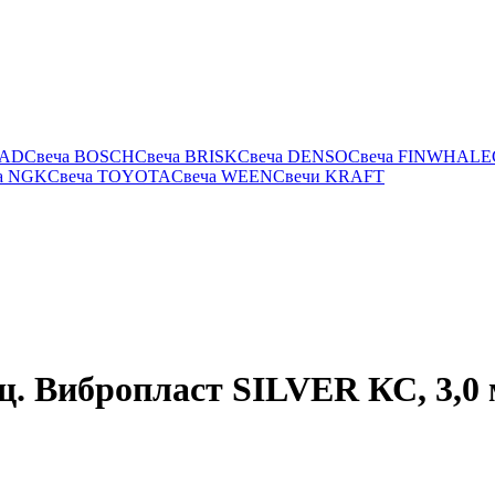
RAD
Свеча BOSCH
Свеча BRISK
Свеча DENSO
Свеча FINWHALE
а NGK
Свеча TOYOTA
Свеча WEEN
Свечи KRAFT
 Вибропласт SILVER КС, 3,0 м