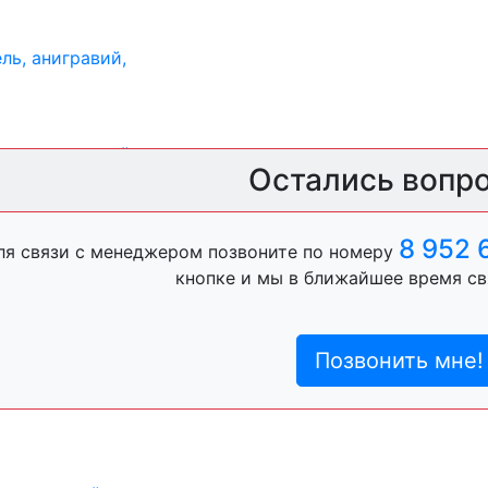
ль, анигравий,
ль, антигравий,
Остались вопр
8 952 
ля связи с менеджером позвоните по номеру
кнопке и мы в ближайшее время св
лы
пистон)
Позвонить мне!