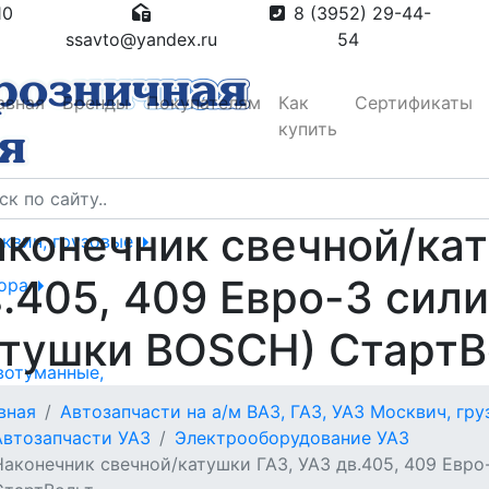
10
8 (3952) 29-44-
ssavto@yandex.ru
54
авная
Бренды
Покупателям
Как
Сертификаты
купить
конечник свечной/кат
сквич, грузовые
.405, 409 Евро-3 сили
тора
атушки BOSCH) СтартВ
вотуманные,
вная
Автозапчасти на а/м ВАЗ, ГАЗ, УАЗ Москвич, гр
Автозапчасти УАЗ
Электрооборудование УАЗ
Наконечник свечной/катушки ГАЗ, УАЗ дв.405, 409 Евро