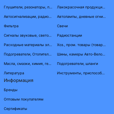
Глушители, резонаторы, приемные трубы ВАЗ, ГАЗ, УАЗ
Лакокрасочная продукция (растворитель, антигравий, краска, материал)
Автосигнализации, радиостанции
Автолампы, дневные огни, фары противотуманные, габаритные огни
Фильтра
Свечи
Сигналы звуковые, световые
Радиостанции
Расходные материалы электрика
Хоз., пром. товары (товары народного потребления)
Подогреватели, Отопители, шланги, штуцера, тройники
Шины, камеры Авто-Вело-Мото
Масла, смазки, химия, герметик, тосолы
Подогреватели, шланги
Литература
Инструменты, приспособления, приборы
Информация
Бренды
Оптовым покупателям
Сертификаты