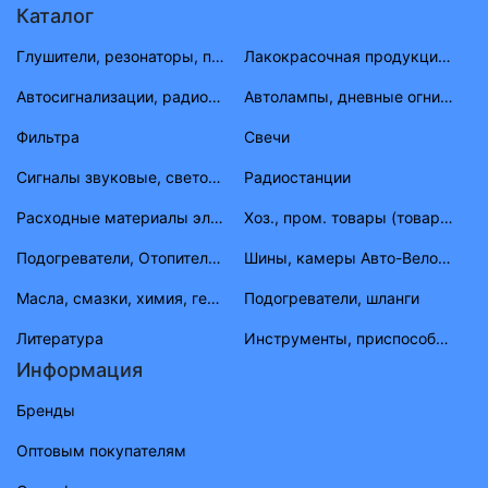
Каталог
Глушители, резонаторы, приемные трубы ВАЗ, ГАЗ, УАЗ
Лакокрасочная продукция (растворитель, антигравий, краска, материал)
Автосигнализации, радиостанции
Автолампы, дневные огни, фары противотуманные, габаритные огни
Фильтра
Свечи
Сигналы звуковые, световые
Радиостанции
Расходные материалы электрика
Хоз., пром. товары (товары народного потребления)
Подогреватели, Отопители, шланги, штуцера, тройники
Шины, камеры Авто-Вело-Мото
Масла, смазки, химия, герметик, тосолы
Подогреватели, шланги
Литература
Инструменты, приспособления, приборы
Информация
Бренды
Оптовым покупателям