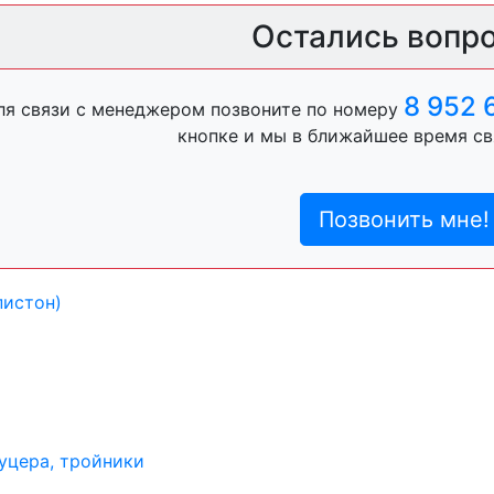
ль, анигравий,
Остались вопр
8 952 
ля связи с менеджером позвоните по номеру
ль, антигравий,
кнопке и мы в ближайшее время св
Позвонить мне!
лы
пистон)
уцера, тройники