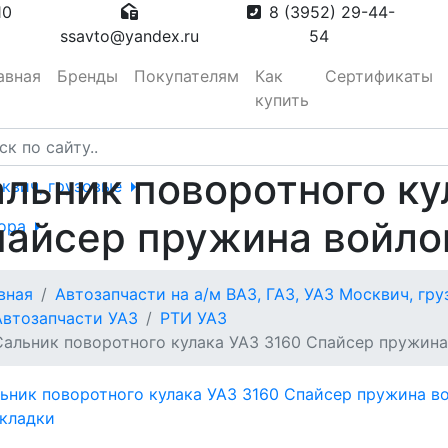
10
8 (3952) 29-44-
ssavto@yandex.ru
54
авная
Бренды
Покупателям
Как
Сертификаты
купить
льник поворотного ку
сквич, грузовые
айсер пружина войло
тора
вная
Автозапчасти на а/м ВАЗ, ГАЗ, УАЗ Москвич, гр
вотуманные,
Автозапчасти УАЗ
РТИ УАЗ
Сальник поворотного кулака УАЗ 3160 Спайсер пружина