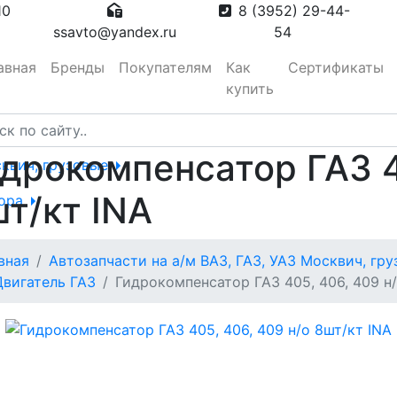
10
8 (3952) 29-44-
ssavto@yandex.ru
54
авная
Бренды
Покупателям
Как
Сертификаты
купить
дрокомпенсатор ГАЗ 4
сквич, грузовые
т/кт INA
тора
вная
Автозапчасти на а/м ВАЗ, ГАЗ, УАЗ Москвич, гр
вотуманные,
Двигатель ГАЗ
Гидрокомпенсатор ГАЗ 405, 406, 409 н/