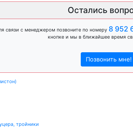
ль, анигравий,
Остались вопр
8 952 
ля связи с менеджером позвоните по номеру
ль, антигравий,
кнопке и мы в ближайшее время св
Позвонить мне!
лы
пистон)
уцера, тройники