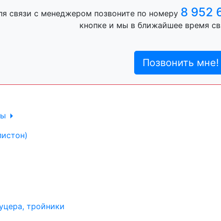
ль, анигравий,
8 952 
ля связи с менеджером позвоните по номеру
кнопке и мы в ближайшее время св
ль, антигравий,
Позвонить мне!
лы
пистон)
уцера, тройники