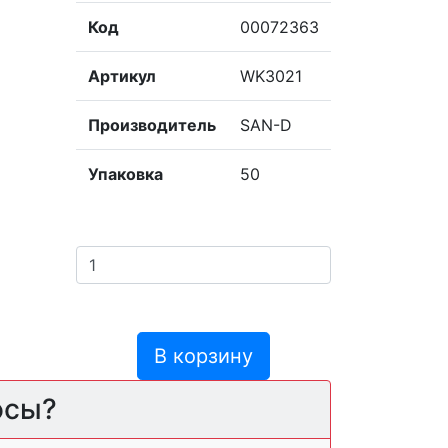
Код
00072363
Артикул
WK3021
Производитель
SAN-D
Упаковка
50
В корзину
осы?