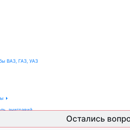
ы ВАЗ, ГАЗ, УАЗ
ры
ль, анигравий,
Остались вопр