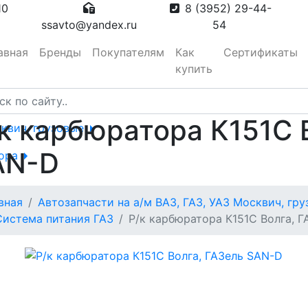
10
8 (3952) 29-44-
ssavto@yandex.ru
54
авная
Бренды
Покупателям
Как
Сертификаты
купить
к карбюратора К151С 
сквич, грузовые
AN-D
тора
вная
Автозапчасти на а/м ВАЗ, ГАЗ, УАЗ Москвич, гр
вотуманные,
Система питания ГАЗ
Р/к карбюратора К151С Волга, 