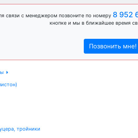
ль, анигравий,
8 952 
ля связи с менеджером позвоните по номеру
кнопке и мы в ближайшее время св
ль, антигравий,
Позвонить мне!
лы
пистон)
уцера, тройники