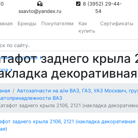
10
8 (3952) 29-44-
ssavto@yandex.ru
54
авная
Бренды
Покупателям
Как
Сертификаты
купить
тафот заднего крыла 2
сквич, грузовые
акладка декоративная
тора
вная
Автозапчасти на а/м ВАЗ, ГАЗ, УАЗ Москвич, гр
вотуманные,
Автопринадлежности ВАЗ
Катафот заднего крыла 2106, 2121 (накладка декоративн