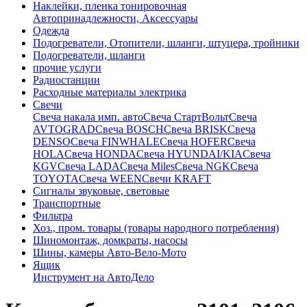
Наклейки, пленка тонировочная
Автопринадлежности, Аксессуары
Одежда
Подогреватели, Отопители, шланги, штуцера, тройники
Подогреватели, шланги
прочие услуги
Радиостанции
Расходные материалы электрика
Свечи
Свечa накала имп. авто
Свечa СтартВольт
Свеча
AVTOGRAD
Свеча BOSCH
Свеча BRISK
Свеча
DENSO
Свеча FINWHALE
Свеча HOFER
Свеча
HOLA
Свеча HONDA
Свеча HYUNDAI/KIA
Свеча
KGV
Свеча LADA
Свеча Miles
Свеча NGK
Свеча
TOYOTA
Свеча WEEN
Свечи KRAFT
Сигналы звуковые, световые
Транспортные
Фильтра
Хоз., пром. товары (товары народного потребления)
Шиномонтаж, домкраты, насосы
Шины, камеры Авто-Вело-Мото
Ящик
Инструмент на АвтоДело