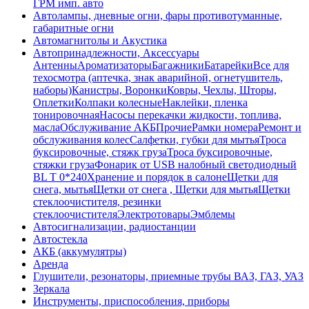
ГРМ имп. авто
Автолампы, дневные огни, фары противотуманные,
габаритные огни
Автомагнитолы и Акустика
Автопринадлежности, Аксессуары
Антенны
Ароматизаторы
Багажники
Батарейки
Все для
техосмотра (аптечка, знак аварийной, огнетушитель,
наборы)
Канистры, Воронки
Ковры, Чехлы, Шторы,
Оплетки
Колпаки колесные
Наклейки, пленка
тонировочная
Насосы перекачки жидкости, топлива,
масла
Обслуживание АКБ
Прочие
Рамки номера
Ремонт и
обслуживания колес
Салфетки, губки для мытья
Троса
буксировочные, стяжк груза
Троса буксировочные,
стяжки груза
Фонарик от USB налобный светодиодный
BL T 0*240
Хранение и порядок в салоне
Щетки для
снега, мытья
Щетки от снега , Щетки для мытья
Щетки
стеклоочистителя, резинки
стеклоочистителя
Электротовары
Эмблемы
Автосигнализации, радиостанции
Автостекла
АКБ (аккумулятры)
Аренда
Глушители, резонаторы, приемные трубы ВАЗ, ГАЗ, УАЗ
Зеркала
Инструменты, приспособления, приборы