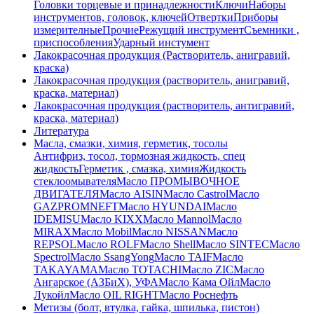
Головки торцевые и принадлежности
Ключи
Наборы
инструментов, головок, ключей
Отвертки
Приборы
измерителные
Прочие
Режущий инструмент
Съемники ,
приспособления
Ударный инстумент
Лакокрасочная продукция (Растворитель, анигравий,
краска)
Лакокрасочная продукция (растворитель, анигравий,
краска, материал)
Лакокрасочная продукция (растворитель, антигравий,
краска, материал)
Литература
Масла, смазки, химия, герметик, тосолы
Антифриз, тосол, тормозная жидкость, спец
жидкость
Герметик , смазка, химия
Жидкость
стеклоомывателя
Масло ПРОМЫВОЧНОЕ
ДВИГАТЕЛЯ
Масло AISIN
Масло Castrol
Масло
GAZPROMNEFT
Масло HYUNDAI
Масло
IDEMISU
Масло KIXX
Масло Mannol
Масло
MIRAX
Масло Mobil
Масло NISSAN
Масло
REPSOL
Масло ROLF
Масло Shell
Масло SINTEC
Масло
Spectrol
Масло SsangYong
Масло TAIF
Масло
TAKAYAMA
Масло TOTACHI
Масло ZIC
Масло
Ангарское (АЗБиХ), УФА
Масло Кама Ойл
Масло
Лукойл
Масло ОIL RIGHT
Масло Роснефть
Метизы (болт, втулка, гайка, шпилька, пистон)