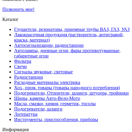
Позвонить мне!
Каталог
Глушители, резонаторы, приемные трубы ВАЗ, ГАЗ, УАЗ
Лакокрасочная продукция (растворитель, антигравий,
краска, материал)
Автосигнализации, радиостанции
Автолампы, дневные огни, фары противотуманные,
габаритные огни
Фильтра
Свечи
Сигналы звуковые, световые
Радиостанции
Расходные материалы электрика
Хоз., пром. товары (товары народного потребления)
Подогреватели, Отопители, шланги, штуцера, тройники
Шины, камеры Авто-Вело-Мото
Масла, смазки, химия, герметик, тосолы
Подогреватели, шланги
Литература
Инструменты, приспособления, приборы
Информация