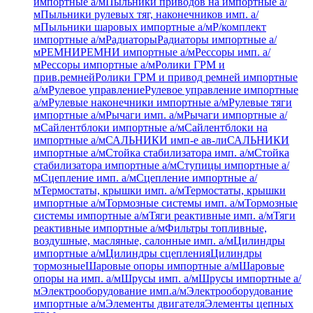
импортные а/м
Пыльники приводов на импортные а/
м
Пыльники рулевых тяг, наконечников имп. а/
м
Пыльники шаровых импортные а/м
Р/комплект
импортные а/м
Радиаторы
Радиаторы импортные а/
м
РЕМНИ
РЕМНИ импортные а/м
Рессоры имп. а/
м
Рессоры импортные а/м
Ролики ГРМ и
прив.ремней
Ролики ГРМ и привод ремней импортные
а/м
Рулевое управление
Рулевое управление импортные
а/м
Рулевые наконечники импортные а/м
Рулевые тяги
импортные а/м
Рычаги имп. а/м
Рычаги импортные а/
м
Сайлентблоки импортные а/м
Сайлентблоки на
импортные а/м
САЛЬНИКИ имп-е ав-ли
САЛЬНИКИ
импортные а/м
Стойка стабилизатора имп. а/м
Стойка
стабилизатора импортные а/м
Ступицы импортные а/
м
Сцепление имп. а/м
Сцепление импортные а/
м
Термостаты, крышки имп. а/м
Термостаты, крышки
импортные а/м
Тормозные системы имп. а/м
Тормозные
системы импортные а/м
Тяги реактивные имп. а/м
Тяги
реактивные импортные а/м
Фильтры топливные,
воздушные, масляные, салонные имп. а/м
Цилиндры
импортные а/м
Цилиндры сцепления
Цилиндры
тормозные
Шаровые опоры импортные а/м
Шаровые
опоры на имп. а/м
Шрусы имп. а/м
Шрусы импортные а/
м
Электрооборудование имп.а/м
Электрооборудование
импортные а/м
Элементы двигателя
Элементы цепных