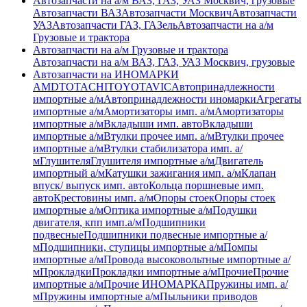
Автозапчасти на а/м ВАЗ, ГАЗ, УАЗ Москвич, грузовые
Автозапчасти ВАЗ
Автозапчасти Москвич
Автозапчасти
УАЗ
Автозапчасти ГАЗ, ГАЗель
Автозапчасти на а/м
Грузовые и трактора
Автозапчасти на а/м Грузовые и трактора
Автозапчасти на а/м ВАЗ, ГАЗ, УАЗ Москвич, грузовые
Автозапчасти на ИНОМАРКИ
AMD
TOTACHI
TOYOTA
VIC
Автопринадлежности
импортные а/м
Автопринадлежности иномарки
Агрегаты
импортные а/м
Амортизаторы имп. а/м
Амортизаторы
импортные а/м
Вкладыши имп. авто
Вкладыши
импортные а/м
Втулки прочее имп. а/м
Втулки прочее
импортные а/м
Втулки стабилизатора имп. а/
м
Глушителя
Глушителя импортные а/м
Двигатель
импортный а/м
Катушки зажигания имп. а/м
Клапан
впуск/ выпуск имп. авто
Кольца поршневые имп.
авто
Крестовины имп. а/м
Опоры стоек
Опоры стоек
импортные а/м
Оптика импортные а/м
Подушки
двигателя, кпп имп.а/м
Подшипники
подвесные
Подшипники подвесные импортные а/
м
Подшипники, ступицы импортные а/м
Помпы
импортные а/м
Провода высоковольтные импортные а/
м
Прокладки
Прокладки импортные а/м
Прочие
Прочие
импортные а/м
Прочие ИНОМАРКА
Пружины имп. а/
м
Пружины импортные а/м
Пыльники приводов