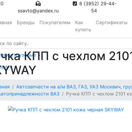
10
8 (3952) 29-44-
ssavto@yandex.ru
54
авная
Бренды
Покупателям
Как
Сертификаты
купить
чка КПП с чехлом 210
сквич, грузовые
KYWAY
тора
вная
Автозапчасти на а/м ВАЗ, ГАЗ, УАЗ Москвич, гр
вотуманные,
Автопринадлежности ВАЗ
Ручка КПП с чехлом 2101 