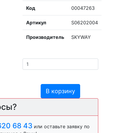
Код
00047263
Артикул
S06202004
Производитель
SKYWAY
В корзину
осы?
620 68 43
или оставьте заявку по