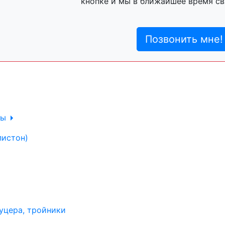
кнопке и мы в ближайшее время св
ль, анигравий,
Позвонить мне!
ль, антигравий,
лы
пистон)
уцера, тройники