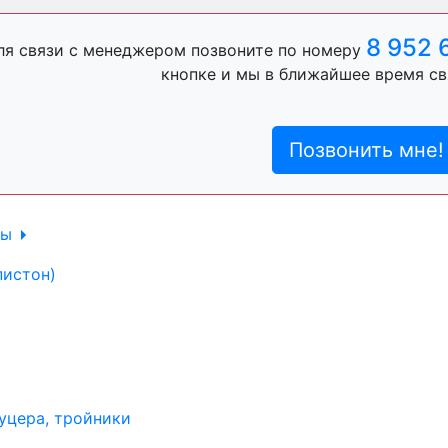
ль, анигравий,
8 952 
ля связи с менеджером позвоните по номеру
кнопке и мы в ближайшее время св
ль, антигравий,
Позвонить мне!
лы
пистон)
уцера, тройники