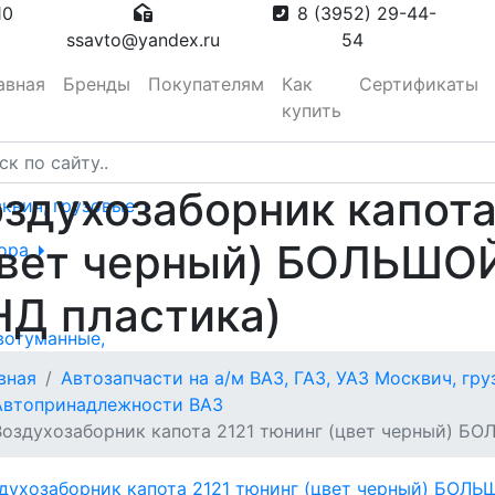
10
8 (3952) 29-44-
ssavto@yandex.ru
54
авная
Бренды
Покупателям
Как
Сертификаты
купить
здухозаборник капота
сквич, грузовые
вет черный) БОЛЬШОЙ 
тора
НД пластика)
вотуманные,
вная
Автозапчасти на а/м ВАЗ, ГАЗ, УАЗ Москвич, гр
Автопринадлежности ВАЗ
Воздухозаборник капота 2121 тюнинг (цвет черный) БО