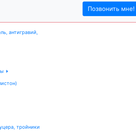
ль, анигравий,
Позвонить мне!
ль, антигравий,
лы
пистон)
уцера, тройники