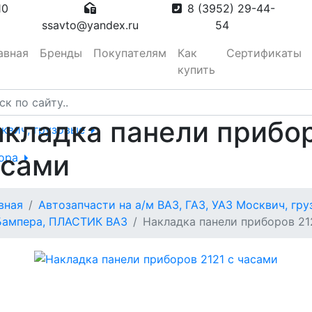
10
8 (3952) 29-44-
ssavto@yandex.ru
54
авная
Бренды
Покупателям
Как
Сертификаты
купить
кладка панели прибор
сквич, грузовые
асами
тора
вная
Автозапчасти на а/м ВАЗ, ГАЗ, УАЗ Москвич, гр
вотуманные,
Бампера, ПЛАСТИК ВАЗ
Накладка панели приборов 21