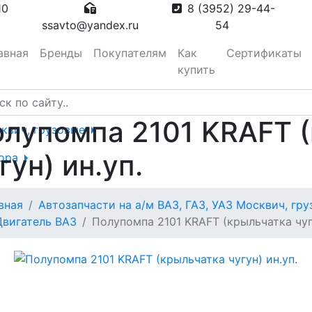
10
8 (3952) 29-44-
ssavto@yandex.ru
54
авная
Бренды
Покупателям
Как
Сертификаты
купить
лупомпа 2101 KRAFT 
сквич, грузовые
гун) ин.уп.
тора
вная
Автозапчасти на а/м ВАЗ, ГАЗ, УАЗ Москвич, гр
вотуманные,
Двигатель ВАЗ
Полупомпа 2101 KRAFT (крыльчатка чугу