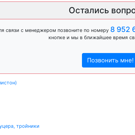
ль, анигравий,
Остались вопр
8 952 
ля связи с менеджером позвоните по номеру
ль, антигравий,
кнопке и мы в ближайшее время св
Позвонить мне!
лы
пистон)
уцера, тройники