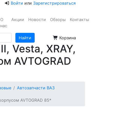
Войти
или
Зарегистрироваться
О
Акции
Новости
Обзоры
Контакты
нас
Корзина
I, Vesta, XRAY,
усом AVTOGRAD
узовые
Автозапчасти ВАЗ
 с корпусом AVTOGRAD 85*