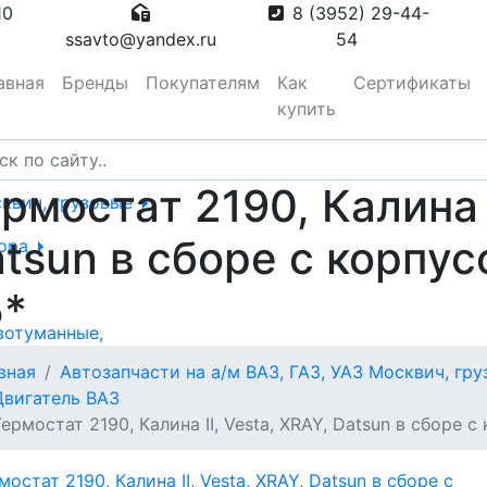
10
8 (3952) 29-44-
ssavto@yandex.ru
54
авная
Бренды
Покупателям
Как
Сертификаты
купить
рмостат 2190, Калина I
сквич, грузовые
tsun в сборе с корп
тора
5*
вотуманные,
вная
Автозапчасти на а/м ВАЗ, ГАЗ, УАЗ Москвич, гр
Двигатель ВАЗ
Термостат 2190, Калина II, Vesta, XRAY, Datsun в сборе