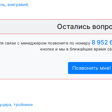
ль, анигравий,
Остались вопр
ль, антигравий,
8 952 
ля связи с менеджером позвоните по номеру
кнопке и мы в ближайшее время св
лы
Позвонить мне!
пистон)
уцера, тройники