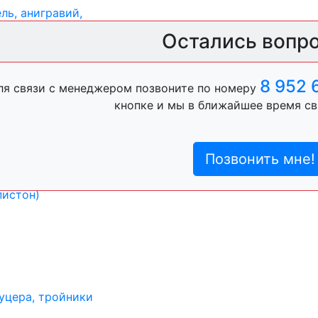
ль, анигравий,
Остались вопр
ль, антигравий,
8 952 
ля связи с менеджером позвоните по номеру
кнопке и мы в ближайшее время св
Позвонить мне!
лы
пистон)
уцера, тройники