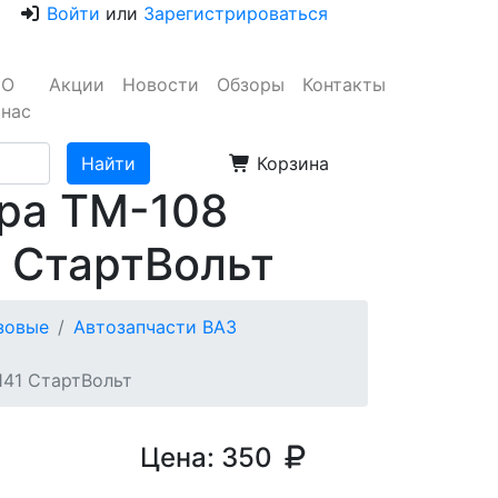
Войти
или
Зарегистрироваться
О
Акции
Новости
Обзоры
Контакты
нас
Корзина
ора ТМ-108
1 СтартВольт
узовые
Автозапчасти ВАЗ
141 СтартВольт
Цена:
350