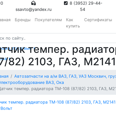
10
8 (3952) 29-44-
ssavto@yandex.ru
54
авная
Бренды
Покупателям
Как
Сертификаты
купить
тчик темпер. радиат
сквич, грузовые
7/82) 2103, ГАЗ, М214
тора
вная
Автозапчасти на а/м ВАЗ, ГАЗ, УАЗ Москвич, гр
вотуманные,
Электрооборудование ВАЗ, Ока
Датчик темпер. радиатора ТМ-108 (87/82) 2103, ГАЗ, М2