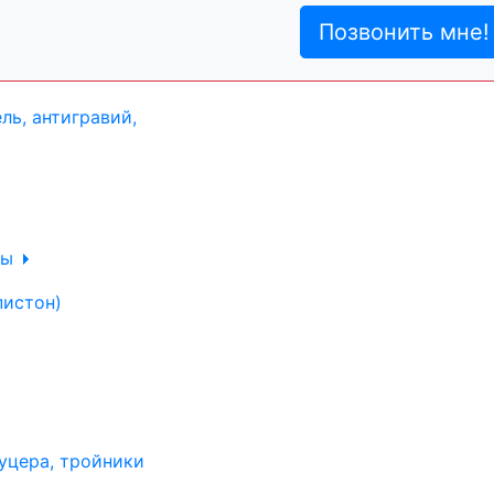
ль, анигравий,
Позвонить мне!
ль, антигравий,
лы
пистон)
уцера, тройники