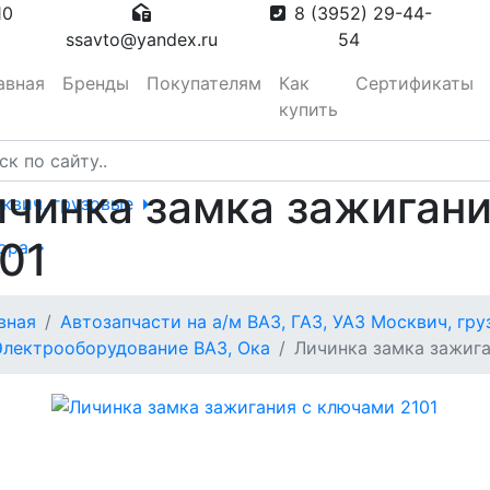
10
8 (3952) 29-44-
ssavto@yandex.ru
54
авная
Бренды
Покупателям
Как
Сертификаты
купить
чинка замка зажиган
сквич, грузовые
01
тора
вная
Автозапчасти на а/м ВАЗ, ГАЗ, УАЗ Москвич, гр
вотуманные,
Электрооборудование ВАЗ, Ока
Личинка замка зажига