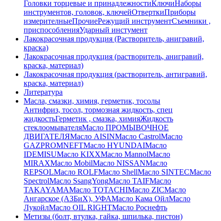
Головки торцевые и принадлежности
Ключи
Наборы
инструментов, головок, ключей
Отвертки
Приборы
измерителные
Прочие
Режущий инструмент
Съемники ,
приспособления
Ударный инстумент
Лакокрасочная продукция (Растворитель, анигравий,
краска)
Лакокрасочная продукция (растворитель, анигравий,
краска, материал)
Лакокрасочная продукция (растворитель, антигравий,
краска, материал)
Литература
Масла, смазки, химия, герметик, тосолы
Антифриз, тосол, тормозная жидкость, спец
жидкость
Герметик , смазка, химия
Жидкость
стеклоомывателя
Масло ПРОМЫВОЧНОЕ
ДВИГАТЕЛЯ
Масло AISIN
Масло Castrol
Масло
GAZPROMNEFT
Масло HYUNDAI
Масло
IDEMISU
Масло KIXX
Масло Mannol
Масло
MIRAX
Масло Mobil
Масло NISSAN
Масло
REPSOL
Масло ROLF
Масло Shell
Масло SINTEC
Масло
Spectrol
Масло SsangYong
Масло TAIF
Масло
TAKAYAMA
Масло TOTACHI
Масло ZIC
Масло
Ангарское (АЗБиХ), УФА
Масло Кама Ойл
Масло
Лукойл
Масло ОIL RIGHT
Масло Роснефть
Метизы (болт, втулка, гайка, шпилька, пистон)