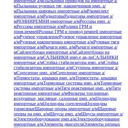
импортные а/м
Пыльники приводов на импортные а/
м
Пыльники рулевых тяг, наконечников имп. а/
м
Пыльники шаровых импортные а/м
Р/комплект
импортные а/м
Радиаторы
Радиаторы импортные а/
м
РЕМНИ
РЕМНИ импортные а/м
Рессоры имп. а/
м
Рессоры импортные а/м
Ролики ГРМ и
прив.ремней
Ролики ГРМ и привод ремней импортные
а/м
Рулевое управление
Рулевое управление импортные
а/м
Рулевые наконечники импортные а/м
Рулевые тяги
импортные а/м
Рычаги имп. а/м
Рычаги импортные а/
м
Сайлентблоки импортные а/м
Сайлентблоки на
импортные а/м
САЛЬНИКИ имп-е ав-ли
САЛЬНИКИ
импортные а/м
Стойка стабилизатора имп. а/м
Стойка
стабилизатора импортные а/м
Ступицы импортные а/
м
Сцепление имп. а/м
Сцепление импортные а/
м
Термостаты, крышки имп. а/м
Термостаты, крышки
импортные а/м
Тормозные системы имп. а/м
Тормозные
системы импортные а/м
Тяги реактивные имп. а/м
Тяги
реактивные импортные а/м
Фильтры топливные,
воздушные, масляные, салонные имп. а/м
Цилиндры
импортные а/м
Цилиндры сцепления
Цилиндры
тормозные
Шаровые опоры импортные а/м
Шаровые
опоры на имп. а/м
Шрусы имп. а/м
Шрусы импортные а/
м
Электрооборудование имп.а/м
Электрооборудование
импортные а/м
Элементы двигателя
Элементы цепных