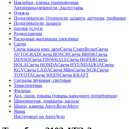
Наклейки, пленка тонировочная
Автопринадлежности, Аксессуары
Одежда
Подогреватели, Отопители, шланги, штуцера, тройники
Подогреватели, шланги
прочие услуги
Радиостанции
Расходные материалы электрика
Свечи
Свечa накала имп. авто
Свечa СтартВольт
Свеча
AVTOGRAD
Свеча BOSCH
Свеча BRISK
Свеча
DENSO
Свеча FINWHALE
Свеча HOFER
Свеча
HOLA
Свеча HONDA
Свеча HYUNDAI/KIA
Свеча
KGV
Свеча LADA
Свеча Miles
Свеча NGK
Свеча
TOYOTA
Свеча WEEN
Свечи KRAFT
Сигналы звуковые, световые
Транспортные
Фильтра
Хоз., пром. товары (товары народного потребления)
Шиномонтаж, домкраты, насосы
Шины, камеры Авто-Вело-Мото
Ящик
Инструмент на АвтоДело