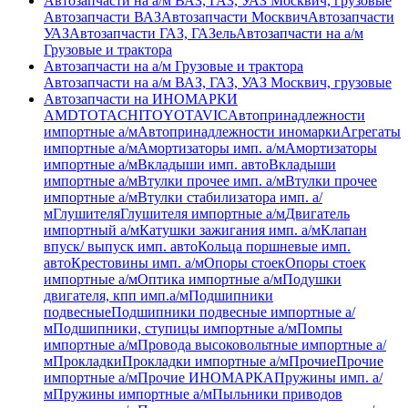
Автозапчасти на а/м ВАЗ, ГАЗ, УАЗ Москвич, грузовые
Автозапчасти ВАЗ
Автозапчасти Москвич
Автозапчасти
УАЗ
Автозапчасти ГАЗ, ГАЗель
Автозапчасти на а/м
Грузовые и трактора
Автозапчасти на а/м Грузовые и трактора
Автозапчасти на а/м ВАЗ, ГАЗ, УАЗ Москвич, грузовые
Автозапчасти на ИНОМАРКИ
AMD
TOTACHI
TOYOTA
VIC
Автопринадлежности
импортные а/м
Автопринадлежности иномарки
Агрегаты
импортные а/м
Амортизаторы имп. а/м
Амортизаторы
импортные а/м
Вкладыши имп. авто
Вкладыши
импортные а/м
Втулки прочее имп. а/м
Втулки прочее
импортные а/м
Втулки стабилизатора имп. а/
м
Глушителя
Глушителя импортные а/м
Двигатель
импортный а/м
Катушки зажигания имп. а/м
Клапан
впуск/ выпуск имп. авто
Кольца поршневые имп.
авто
Крестовины имп. а/м
Опоры стоек
Опоры стоек
импортные а/м
Оптика импортные а/м
Подушки
двигателя, кпп имп.а/м
Подшипники
подвесные
Подшипники подвесные импортные а/
м
Подшипники, ступицы импортные а/м
Помпы
импортные а/м
Провода высоковольтные импортные а/
м
Прокладки
Прокладки импортные а/м
Прочие
Прочие
импортные а/м
Прочие ИНОМАРКА
Пружины имп. а/
м
Пружины импортные а/м
Пыльники приводов