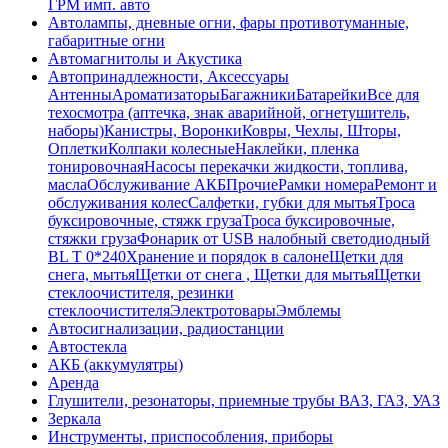
ГРМ имп. авто
Автолампы, дневные огни, фары противотуманные,
габаритные огни
Автомагнитолы и Акустика
Автопринадлежности, Аксессуары
Антенны
Ароматизаторы
Багажники
Батарейки
Все для
техосмотра (аптечка, знак аварийной, огнетушитель,
наборы)
Канистры, Воронки
Ковры, Чехлы, Шторы,
Оплетки
Колпаки колесные
Наклейки, пленка
тонировочная
Насосы перекачки жидкости, топлива,
масла
Обслуживание АКБ
Прочие
Рамки номера
Ремонт и
обслуживания колес
Салфетки, губки для мытья
Троса
буксировочные, стяжк груза
Троса буксировочные,
стяжки груза
Фонарик от USB налобный светодиодный
BL T 0*240
Хранение и порядок в салоне
Щетки для
снега, мытья
Щетки от снега , Щетки для мытья
Щетки
стеклоочистителя, резинки
стеклоочистителя
Электротовары
Эмблемы
Автосигнализации, радиостанции
Автостекла
АКБ (аккумулятры)
Аренда
Глушители, резонаторы, приемные трубы ВАЗ, ГАЗ, УАЗ
Зеркала
Инструменты, приспособления, приборы