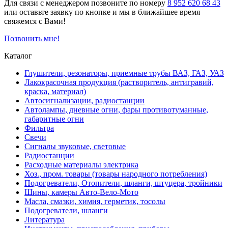
Для связи с менеджером позвоните по номеру
8 952 620 68 43
или оставьте заявку по кнопке и мы в ближайшее время
свяжемся с Вами!
Позвонить мне!
Каталог
Глушители, резонаторы, приемные трубы ВАЗ, ГАЗ, УАЗ
Лакокрасочная продукция (растворитель, антигравий,
краска, материал)
Автосигнализации, радиостанции
Автолампы, дневные огни, фары противотуманные,
габаритные огни
Фильтра
Свечи
Сигналы звуковые, световые
Радиостанции
Расходные материалы электрика
Хоз., пром. товары (товары народного потребления)
Подогреватели, Отопители, шланги, штуцера, тройники
Шины, камеры Авто-Вело-Мото
Масла, смазки, химия, герметик, тосолы
Подогреватели, шланги
Литература